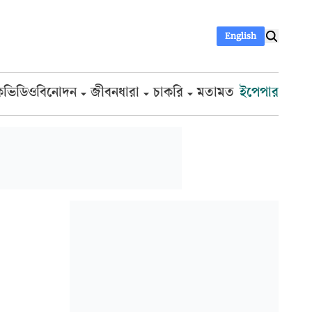
English
ক
ভিডিও
বিনোদন
জীবনধারা
চাকরি
মতামত
ইপেপার