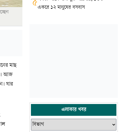
৫
একরে ১২ মানুষের বসবাস
চ্ছেন
রনের মাছ
ছে। আজ
ন। যার
এলাকার খবর
ং
জাল