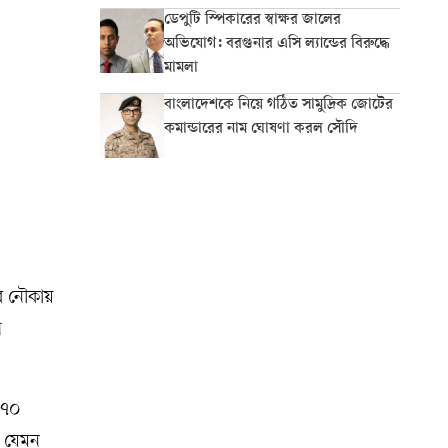
ডেপুটি স্পিকারের স্বাক্ষর জালের
অভিযোগ: বরগুনার এসি ল্যান্ডের বিরুদ্ধে
মামলা
বাংলাদেশকে নিয়ে গঠিত সামুদ্রিক জোটের
কমান্ডারের নাম ঘোষণা করল সৌদি
র নৌকায়
ণ
র ৭০
 যেমন