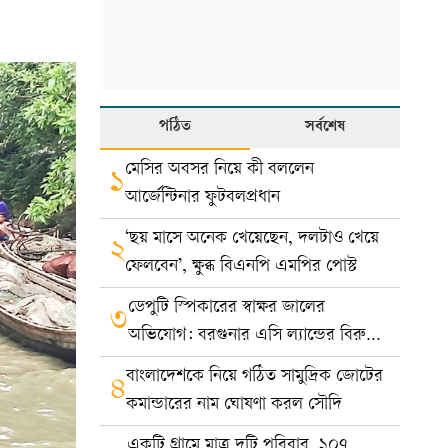
পঠিত
সর্বশেষ
মেসির অবসর নিয়ে কী বললেন
১
আর্জেন্টিনার ফুটবলপ্রধান
‘ছয় মাসে অনেক খেয়েছেন, দলটাও খেয়ে
২
ফেলবেন’, ক্ষুব্ধ বিএনপি এমপির পোস্ট
ডেপুটি স্পিকারের স্বাক্ষর জালের
৩
অভিযোগ: বরগুনার এসি ল্যান্ডের বিরুদ্ধে
মামলা
বাংলাদেশকে নিয়ে গঠিত সামুদ্রিক জোটের
৪
কমান্ডারের নাম ঘোষণা করল সৌদি
একটি গ্রামে মাত্র দুটি পরিবার, ১০৭