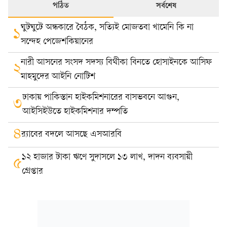
পঠিত
সর্বশেষ
ঘুটঘুটে অন্ধকারে বৈঠক, সত্যিই মোজতবা খামেনি কি না
১
সন্দেহ পেজেশকিয়ানের
নারী আসনের সংসদ সদস্য বিথীকা বিনতে হোসাইনকে আসিফ
২
মাহমুদের আইনি নোটিশ
ঢাকায় পাকিস্তান হাইকমিশনারের বাসভবনে আগুন,
৩
আইসিইউতে হাইকমিশনার দম্পতি
৪
র‍্যাবের বদলে আসছে এসআরবি
১২ হাজার টাকা ঋণে সুদাসলে ১৩ লাখ, দাদন ব্যবসায়ী
৫
গ্রেপ্তার