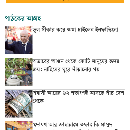
পাঠকের আগ্রহ
ভুল স্বীকার করে ক্ষমা চাইলেন ইনফান্তিনো
অভাবের আগুন থেকে কোটি মানুষের হৃদয়
জয়: নাহিদের ঘুরে দাঁড়ানোর গল্প
প্রবাসী আয়ের ৬২ শতাংশই আসছে পাঁচ দেশ
থেকে
‘দোযখ আর জাহান্নামে তফাৎ কি মাসুদ