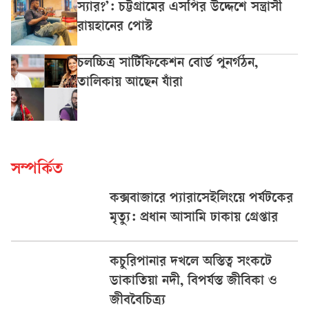
স্যার?’: চট্টগ্রামের এসপির উদ্দেশে সন্ত্রাসী
রায়হানের পোস্ট
চলচ্চিত্র সার্টিফিকেশন বোর্ড পুনর্গঠন,
তালিকায় আছেন যাঁরা
সম্পর্কিত
কক্সবাজারে প্যারাসেইলিংয়ে পর্যটকের
মৃত্যু: প্রধান আসামি ঢাকায় গ্রেপ্তার
কচুরিপানার দখলে অস্তিত্ব সংকটে
ডাকাতিয়া নদী, বিপর্যস্ত জীবিকা ও
জীববৈচিত্র্য