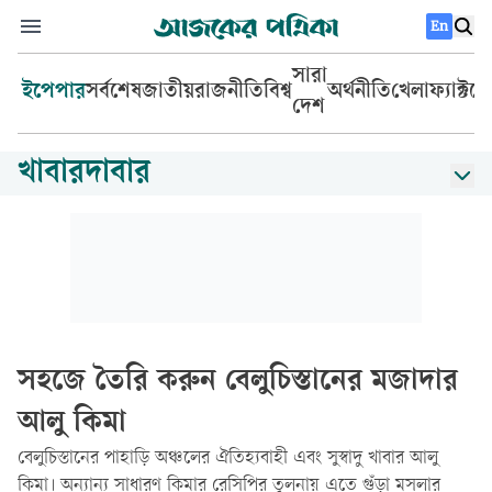
En
সারা
ইপেপার
সর্বশেষ
জাতীয়
রাজনীতি
বিশ্ব
অর্থনীতি
খেলা
ফ্যাক্টচ
দেশ
খাবারদাবার
সহজে তৈরি করুন বেলুচিস্তানের মজাদার
আলু কিমা
বেলুচিস্তানের পাহাড়ি অঞ্চলের ঐতিহ্যবাহী এবং সুস্বাদু খাবার আলু
কিমা। অন্যান্য সাধারণ কিমার রেসিপির তুলনায় এতে গুঁড়া মসলার