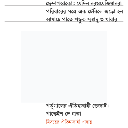
ফ্রেদাগস্তাকো: যেদিন নরওয়েজিয়ানরা
পরিবারের সঙ্গে এক টেবিলে জড়ো হন
আষাঢ়ে পাতে পড়ুক সুস্বাদু ৩ খাবার
পর্তুগালের ঐতিহ্যবাহী ডেজার্ট:
পাস্তেইশ দে নাতা
মিসরের ঐতিহ্যবাহী খাবার