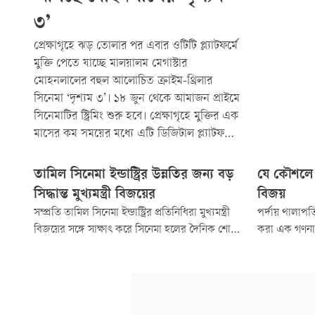
৩’
প্রেক্ষাগৃহে ঝড় তোলার পর এবার ওটিটি প্ল্যাটফর্মে
মুক্তি পেতে যাচ্ছে মালয়ালম মেগাস্টার
মোহনলালের বহুল আলোচিত ক্রাইম-থ্রিলার
সিনেমা ‘দৃশ্যম ৩’। ১৮ জুন থেকে আমাজন প্রাইমে
সিনেমাটির স্ট্রিমিং শুরু হবে। প্রেক্ষাগৃহে মুক্তির এক
মাসের কম সময়ের মধ্যে এটি ডিজিটাল প্ল্যাটফর্মে
আসছে।
তামিল সিনেমা ইন্ডাস্ট্রির উন্নতির জন্য বড়
যে কৌশলে 
সিদ্ধান্ত মুখ্যমন্ত্রী বিজয়ের
বিজয়
সম্প্রতি তামিল সিনেমা ইন্ডাস্ট্রির প্রতিনিধিরা মুখ্যমন্ত্রী
পর্দায় থালাপত
বিজয়ের সঙ্গে সাক্ষাৎ করে সিনেমা হলের দৈনিক শোর
করা এক গণনা
সংখ্যা বাড়ানোর অনুরোধ জানান। তাঁদের অনুরোধ
চরিত্রগুলো স
বিবেচনা করে মুখ্যমন্ত্রী সিনেমা প্রদর্শনী আইন
ইমেজ তাঁকে দ
সংশোধনের সিদ্ধান্ত নেন।
বিপুল জনপ্রিয়
সময়। তবে রাজ
অভূতপূর্ব সাফ