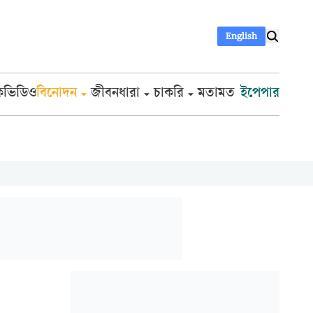
English
ক
ভিডিও
বিনোদন
জীবনধারা
চাকরি
মতামত
ইপেপার