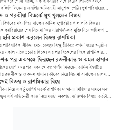
িন ধরে শোনা যাচ্ছে, এক ব্যবসায়ীর সঙ্গে বিয়ের পিঁড়িতে বসতে
ন দক্ষিণি সিনেমার জনপ্রিয় অভিনেত্রী আনুশকা শেঠি। দুই পরিবারের
িতে ঘরোয়া আয়োজনে বিয়ের পরিকল্পনা চলছে আনুশকার। এমন গুঞ্জন
ছেদ ও পরকীয়া বিতর্কে মুখ খুললেন বিজয়
 পড়তেই ক্ষোভ প্রকাশ করলেন অভিনেত্রী। আনুশকার টিম থেকে
খী বিপদের মধ্য দিয়ে যাচ্ছেন তামিল সুপারস্টার থালাপতি বিজয়।
ো হয়েছে, কারও...
 ক্যারিয়ারের শেষ সিনেমা ‘জয় নায়াগন’-এর মুক্তি নিয়ে জটিলতা
 না কিছুতেই। আটকে আছে সেন্সর বোর্ডে। মামলা গড়িয়েছে আদালতে।
র ছবি প্রকাশ করলেন বিজয়-রাশমিকা
কে ব্যক্তিজীবনেও চলছে অস্থিরতা।
 পারিবারিক ঐতিহ্য মেনে তেলুগু হিন্দু রীতিতে প্রথম বিয়ের অনুষ্ঠান
্ন হয় সকাল সাড়ে ১১টার দিকে। এর পর বিকেলের দিকে রাশমিকার
রিক ঐতিহ্যকে সম্মান জানিয়ে অনুষ্ঠিত হয় দ্বিতীয় বিয়ের অনুষ্ঠান।
দশক পর একসঙ্গে ফিরছেন রজনীকান্ত ও কমল হাসান
কের বেশি সময় পর একসঙ্গে বড় পর্দায় ফিরছেন তামিল ইন্ডাস্ট্রির
্টার রজনীকান্ত ও কমল হাসান। তাঁদের নিয়ে সিনেমা বানাচ্ছেন নেলসন
কুমার। ২০২৩ সালে রজনীকান্তকে নিয়ে ‘জেলার’ বানিয়ে যিনি ব্যাপক
সেই বিজয় ও রাশমিকার বিয়ে
য পেয়েছিলেন।
িজীবন নিয়ে একটু বেশিই সতর্ক রাশমিকা মান্দানা। মিডিয়ার সামনে সদা
জ্জ্বল এই অভিনেত্রী কাজ নিয়ে যতটা অকপট, ব্যক্তিগত বিষয়ে ততটাই
 করেন। বিজয় দেবরাকোন্ডার সঙ্গে তাঁর প্রেমের সম্পর্ক ওপেন সিক্রেট।