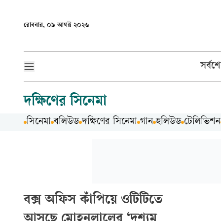
রোববার, ০৯ আগস্ট ২০২৬
সর্বশ
দক্ষিণের সিনেমা
সিনেমা
বলিউড
দক্ষিণের সিনেমা
গান
হলিউড
টেলিভিশন
বক্স অফিস কাঁপিয়ে ওটিটিতে
আসছে মোহনলালের ‘দৃশ্যম