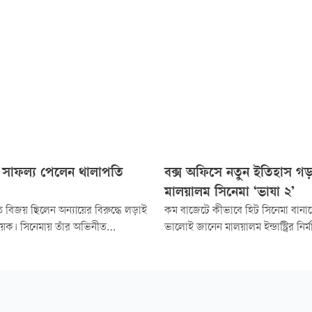
সাফল্য পেলেন থালাপতি
বক্স অফিসে নতুন ইতিহাস গ
মালয়ালম সিনেমা ‘ভাযা ২’
ি বিজয় ছিলেন অন্যায়ের বিরুদ্ধে লড়াই
কম বাজেটে কীভাবে হিট সিনেমা বানাত
য়ক। সিনেমায় তাঁর অভিনীত
ভালোই জানেন মালয়ালম ইন্ডাস্ট্রির নির্
াধারণ মানুষের হয়ে লড়াই করে। এই
আয়োজন কিংবা বড় তারকার পেছনে অর্
র্শকদের কাছে আলাদা জায়গা দিয়েছে।
তাঁরা বরং জোর দেন শক্তিশালী গল্প, চিত
তা তাঁর সবচেয়ে বড় শক্তি ছিল সব
বাস্তবসম্মত অভিনয় ও চিত্রায়ণে।
নীতির ময়দানে পা রেখেই বিজয়ের
ল্যের পেছনে সেটাই একমাত্র