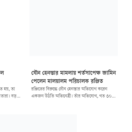
ড়ল
যৌন হেনস্তার মামলায় শর্তসাপেক্ষ জামিন
পেলেন মালয়ালম পরিচালক রঞ্জিত
ে হয়, তা
রঞ্জিতের বিরুদ্ধে যৌন হেনস্তার অভিযোগ করেন
মাতারা। বড়
একজন উঠতি অভিনেত্রী। তাঁর অভিযোগ, গত ৩০
থ না ঢেলে
জানুয়ারি একটি সিনেমার শুটিং চলাকালে পরিচালক
্রনাট্য এবং
তাঁকে আলোচনার অজুহাতে নিজের ভ্যানিটি ভ্যানে
ডেকে পাঠান। সেখানে তাঁকে শারীরিক ও
মানসিকভাবে হেনস্তার চেষ্টা করা হয়।