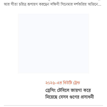
আর সীতা চরিত্র রূপায়ণ করছেন দক্ষিণী সিনেমার দর্শকপ্রিয় অভিনেত্রী
সাই পল্লবী। সাই পল্লবী তাঁর প্রাকৃতিক সৌন্দর্যের জন্য পরিচিত।
২০২৬-এর বিউটি ট্রেন্ড
ড্রেসিং টেবিলে জায়গা করে
নিয়েছে যেসব গুণের প্রসাধনী