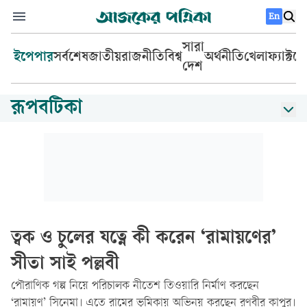
En
সারা
ইপেপার
সর্বশেষ
জাতীয়
রাজনীতি
বিশ্ব
অর্থনীতি
খেলা
ফ্যাক্টচ
দেশ
রূপবটিকা
ত্বক ও চুলের যত্নে কী করেন ‘রামায়ণের’
সীতা সাই পল্লবী
পৌরাণিক গল্প নিয়ে পরিচালক নীতেশ তিওয়ারি নির্মাণ করছেন
‘রামায়ণ’ সিনেমা। এতে রামের ভূমিকায় অভিনয় করছেন রণবীর কাপুর।