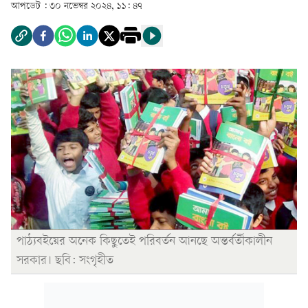
আপডেট :
৩০ নভেম্বর ২০২৪, ১১: ৪৭
পাঠ্যবইয়ের অনেক কিছুতেই পরিবর্তন আনছে অন্তর্বর্তীকালীন
সরকার। ছবি: সংগৃহীত