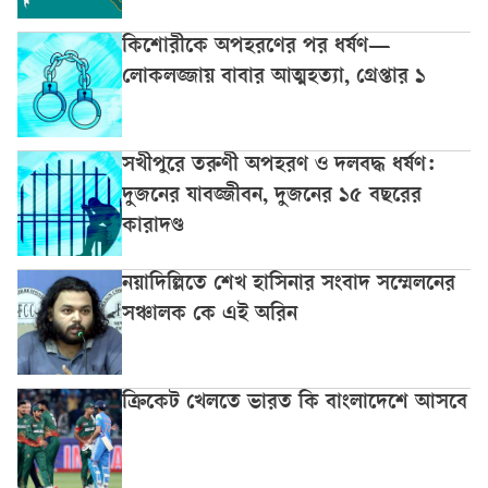
কিশোরীকে অপহরণের পর ধর্ষণ—
লোকলজ্জায় বাবার আত্মহত্যা, গ্রেপ্তার ১
সখীপুরে তরুণী অপহরণ ও দলবদ্ধ ধর্ষণ:
দুজনের যাবজ্জীবন, দুজনের ১৫ বছরের
কারাদণ্ড
নয়াদিল্লিতে শেখ হাসিনার সংবাদ সম্মেলনের
সঞ্চালক কে এই অরিন
ক্রিকেট খেলতে ভারত কি বাংলাদেশে আসবে