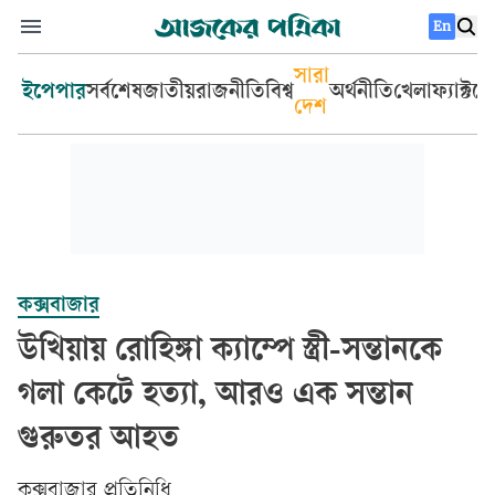
En
সারা
ইপেপার
সর্বশেষ
জাতীয়
রাজনীতি
বিশ্ব
অর্থনীতি
খেলা
ফ্যাক্টচ
দেশ
কক্সবাজার
উখিয়ায় রোহিঙ্গা ক্যাম্পে স্ত্রী-সন্তানকে
গলা কেটে হত্যা, আরও এক সন্তান
গুরুতর আহত
কক্সবাজার প্রতিনিধি