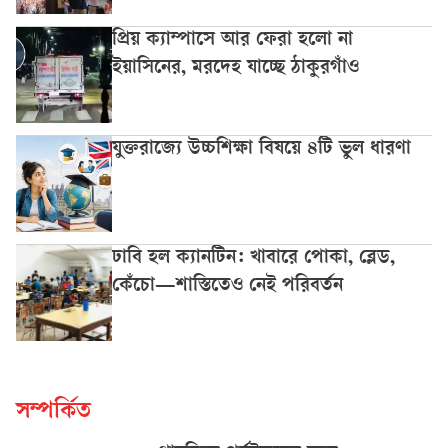
প্রিয় ক্যাম্পাসে আর ফেরা হলো না
ইয়াসিনের, মরদেহ যাচ্ছে ঠাকুরগাঁও
যুক্তরাজ্যে উচ্চশিক্ষা বিষয়ে ৪টি ভুল ধারণা
ঢাবি হল ক্যানটিন: খাবারে পোকা, ব্লেড,
কেঁচো—শাস্তিতেও নেই পরিবর্তন
সম্পর্কিত