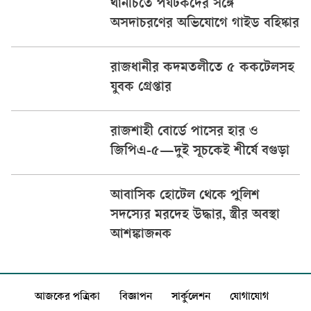
থানচিতে পর্যটকদের সঙ্গে
অসদাচরণের অভিযোগে গাইড বহিষ্কার
রাজধানীর কদমতলীতে ৫ ককটেলসহ
যুবক গ্রেপ্তার
রাজশাহী বোর্ডে পাসের হার ও
জিপিএ-৫—দুই সূচকেই শীর্ষে বগুড়া
আবাসিক হোটেল থেকে পুলিশ
সদস্যের মরদেহ উদ্ধার, স্ত্রীর অবস্থা
আশঙ্কাজনক
আজকের পত্রিকা
বিজ্ঞাপন
সার্কুলেশন
যোগাযোগ