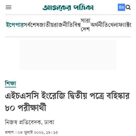
En
সারা
ইপেপার
সর্বশেষ
জাতীয়
রাজনীতি
বিশ্ব
অর্থনীতি
খেলা
ফ্যাক্টচ
দেশ
শিক্ষা
এইচএসসি ইংরেজি দ্বিতীয় পত্রে বহিষ্কার
৮০ পরীক্ষার্থী
‎নিজস্ব প্রতিবেদক, ঢাকা‎
প্রকাশ :
০৮ জুলাই ২০২৬, ১৯: ১৫