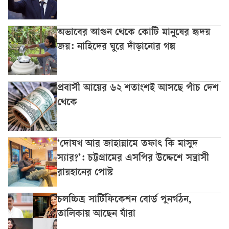
অভাবের আগুন থেকে কোটি মানুষের হৃদয়
জয়: নাহিদের ঘুরে দাঁড়ানোর গল্প
প্রবাসী আয়ের ৬২ শতাংশই আসছে পাঁচ দেশ
থেকে
‘দোযখ আর জাহান্নামে তফাৎ কি মাসুদ
স্যার?’: চট্টগ্রামের এসপির উদ্দেশে সন্ত্রাসী
রায়হানের পোস্ট
চলচ্চিত্র সার্টিফিকেশন বোর্ড পুনর্গঠন,
তালিকায় আছেন যাঁরা