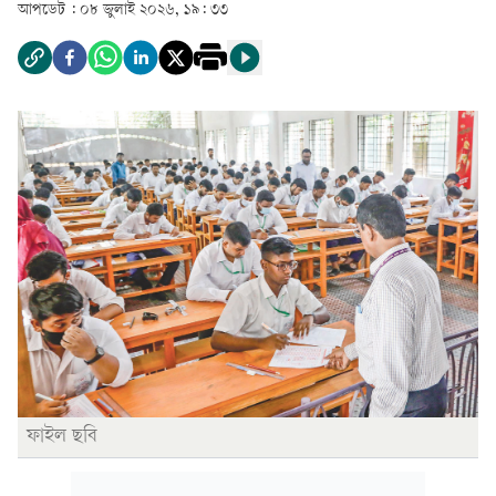
আপডেট :
০৮ জুলাই ২০২৬, ১৯: ৩৩
ফাইল ছবি