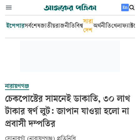
En
সারা
ইপেপার
সর্বশেষ
জাতীয়
রাজনীতি
বিশ্ব
অর্থনীতি
খেলা
ফ্যাক্টচ
দেশ
নারায়ণগঞ্জ
চেকপোস্টের সামনেই ডাকাতি, ৩০ লাখ
টাকার স্বর্ণ লুট: জাপান যাওয়া হলো না
প্রবাসী দম্পতির
সোনারগাঁ (নারায়ণগঞ্জ) প্রতিনিধি