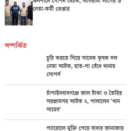
গুলশানে গোপন বৈঠক, আওয়ামী লীগের ৬
নেতা-কর্মী গ্রেপ্তার
সম্পর্কিত
চুরি করতে গিয়ে সাবেক কৃষক দল
নেতা আটক, হাত-পা বেঁধে থানায়
সোপর্দ
চাঁপাইনবাবগঞ্জে জাল টাকা ও তৈরির
সরঞ্জামসহ আটক ২, পালালেন ‘খান
সাহেব’
প্যারোলে মুক্তি পেয়ে বাবার জানাজায়