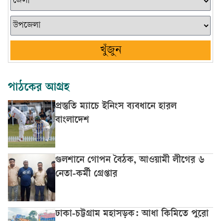
খুঁজুন
পাঠকের আগ্রহ
প্রস্তুতি ম্যাচে ইনিংস ব্যবধানে হারল
বাংলাদেশ
গুলশানে গোপন বৈঠক, আওয়ামী লীগের ৬
নেতা-কর্মী গ্রেপ্তার
ঢাকা-চট্টগ্রাম মহাসড়ক: আধা কিমিতে পুরো