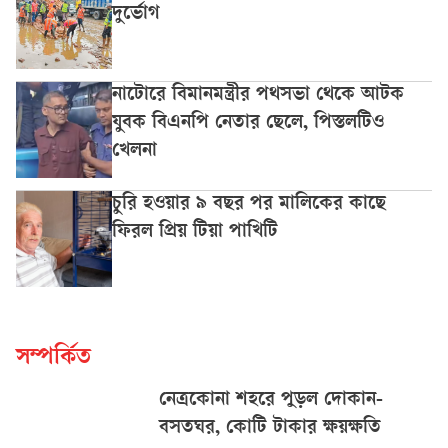
দুর্ভোগ
নাটোরে বিমানমন্ত্রীর পথসভা থেকে আটক
যুবক বিএনপি নেতার ছেলে, পিস্তলটিও
খেলনা
চুরি হওয়ার ৯ বছর পর মালিকের কাছে
ফিরল প্রিয় টিয়া পাখিটি
সম্পর্কিত
নেত্রকোনা শহরে পুড়ল দোকান-
বসতঘর, কোটি টাকার ক্ষয়ক্ষতি