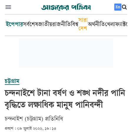
En
সারা
ইপেপার
সর্বশেষ
জাতীয়
রাজনীতি
বিশ্ব
অর্থনীতি
খেলা
ফ্যাক্টচ
দেশ
চট্টগ্রাম
চন্দনাইশে টানা বর্ষণ ও শঙ্খ নদীর পানি
বৃদ্ধিতে লক্ষাধিক মানুষ পানিবন্দী
চন্দনাইশ (চট্টগ্রাম) প্রতিনিধি
প্রকাশ :
০৯ জুলাই ২০২৬, ১৯: ১৪