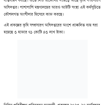
বাস্তবায়ন করছে। এতে লিড এজেন্সির দায়িত্বে আছে কৃষি সম্প্রসারণ
অধিদপ্তর। পাশাপাশি মন্ত্রণালয়ের আরও আটটি সংস্থা এই কর্মসূচিতে
কৌশলগত অংশীদার হিসেবে কাজ করছে।
এই প্রকল্পের কৃষি সম্প্রসারণ অধিদপ্তরের অংশে প্রাক্কলিত ব্যয় ধরা
হয়েছে ৩ হাজার ৭১ কোটি ৪৩ লাখ টাকা।