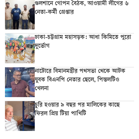
গুলশানে গোপন বৈঠক, আওয়ামী লীগের ৬
নেতা-কর্মী গ্রেপ্তার
ঢাকা-চট্টগ্রাম মহাসড়ক: আধা কিমিতে পুরো
দুর্ভোগ
নাটোরে বিমানমন্ত্রীর পথসভা থেকে আটক
যুবক বিএনপি নেতার ছেলে, পিস্তলটিও
খেলনা
চুরি হওয়ার ৯ বছর পর মালিকের কাছে
ফিরল প্রিয় টিয়া পাখিটি