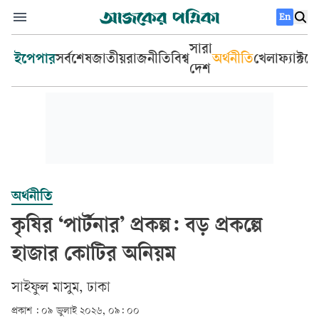
En
সারা
ইপেপার
সর্বশেষ
জাতীয়
রাজনীতি
বিশ্ব
অর্থনীতি
খেলা
ফ্যাক্টচ
দেশ
অর্থনীতি
কৃষির ‘পার্টনার’ প্রকল্প: বড় প্রকল্পে
হাজার কোটির অনিয়ম
সাইফুল মাসুম, ঢাকা
প্রকাশ :
০৯ জুলাই ২০২৬, ০৯: ০০