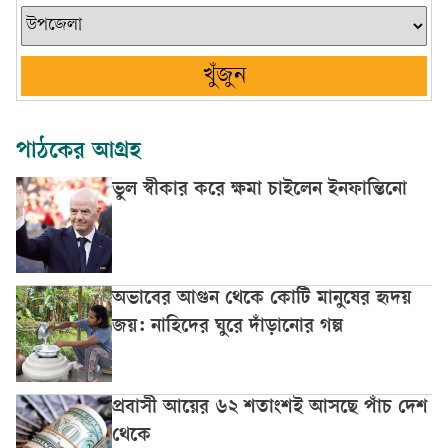
খুঁজুন
পাঠকের আগ্রহ
ভুল স্বীকার করে ক্ষমা চাইলেন ইনফান্তিনো
অভাবের আগুন থেকে কোটি মানুষের হৃদয়
জয়: নাহিদের ঘুরে দাঁড়ানোর গল্প
প্রবাসী আয়ের ৬২ শতাংশই আসছে পাঁচ দেশ
থেকে