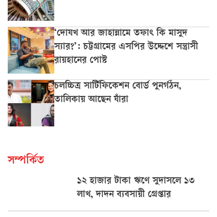
‘দোযখ আর জাহান্নামে তফাৎ কি মাসুদ
স্যার?’: চট্টগ্রামের এসপির উদ্দেশে সন্ত্রাসী
রায়হানের পোস্ট
চলচ্চিত্র সার্টিফিকেশন বোর্ড পুনর্গঠন,
তালিকায় আছেন যাঁরা
সম্পর্কিত
১২ হাজার টাকা ঋণে সুদাসলে ১৩
লাখ, দাদন ব্যবসায়ী গ্রেপ্তার