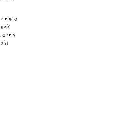
ল এলাকা ও
ের এই
ু ও ধলাই
েষ্টা