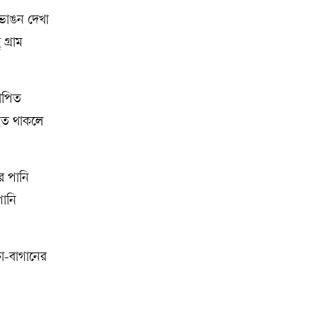
ভাঙন দেখা
গ্রাম
োপিত
াহত থাকলে
র পানি
পানি
চা-বাগানের