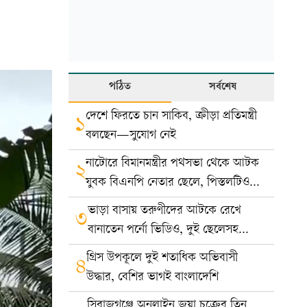
পঠিত
সর্বশেষ
দেশে ফিরতে চান সাকিব, ক্রীড়া প্রতিমন্ত্রী
১
বলছেন—সুযোগ নেই
নাটোরে বিমানমন্ত্রীর পথসভা থেকে আটক
২
যুবক বিএনপি নেতার ছেলে, পিস্তলটিও
খেলনা
ভাড়া বাসায় তরুণীদের আটকে রেখে
৩
বানাতেন পর্নো ভিডিও, দুই ছেলেসহ
দম্পতি গ্রেপ্তার
গ্রিস উপকূলে দুই শতাধিক অভিবাসী
৪
উদ্ধার, বেশির ভাগই বাংলাদেশি
সিরাজগঞ্জে অনলাইন জুয়া চক্রের তিন