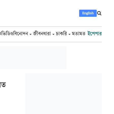
English
ক
ভিডিও
বিনোদন
জীবনধারা
চাকরি
মতামত
ইপেপার
িত