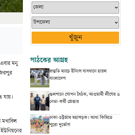
খুঁজুন
পাঠকের আগ্রহ
এবার মনু
প্রস্তুতি ম্যাচে ইনিংস ব্যবধানে হারল
জিরপুর
বাংলাদেশ
গুলশানে গোপন বৈঠক, আওয়ামী লীগের ৬
ঙে যায়।
নেতা-কর্মী গ্রেপ্তার
ঢাকা-চট্টগ্রাম মহাসড়ক: আধা কিমিতে
র মখাবিল
পুরো দুর্ভোগ
র ইউনিয়নের