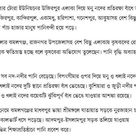
েংরা ইউনিয়নের উজিরপুর এলাকা দিয়ে মনু নদের প্রতিরক্ষা বাঁধে 
রপুর, কান্দিরপুল, একামধু, হরিপাশা, গনেশপুর, আকুয়াসহ বেশ কিছু 
 পাঁচ হাজার মানুষ পানিবন্দী হয়ে পড়ে।
 জেলার কমলগঞ্জ, রাজনগর উপজেলাসহ বেশ কিছু এলাকায় কৃষকদের র
্ষতিগ্রস্ত হচ্ছে বলে কৃষকেরা অভিযোগ তুলেছেন। পানি বৃদ্ধি অব্য
র সব নদ-নদীর পানি বেড়েছে। বিপৎসীমার ওপর দিয়ে মনু ও ধলাই নদে
 ধলাই নদের দুটি স্থানে প্রতিরক্ষা বাঁধ ভেঙেছে। কুশিয়ারা ও জুড়ী নদীর 
ু ও ধলাই নদের কয়েকটি ঝুঁকিপূর্ণ বাঁধ ভেঙে যাওয়ার আশঙ্কা রয়েছে।
নেমে কমলগঞ্জের মাধবপুর ভায়া শ্রীমঙ্গলে যাতায়াত সড়কে নুরজাহান 
টি কালভার্ট ধসে পড়েছে। আদমপুর-ইসলামপুর সড়ক তলিয়ে যাওয়ায়
ন্ন শিক্ষাপ্রতিষ্ঠানে পানি প্রবেশ করে।