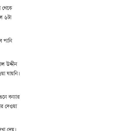
া থেকে
েল ৬টা
বে পানি
ল উদ্দীন
ওয়া যায়নি।
ঙনে বন্যার
বার দেওয়া
েখা দেয়।