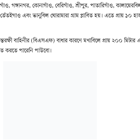
াঁও, গঙ্গানগর, কোনাগাঁও, বেরিগাঁও, শ্রীপুর, পাতারিগাঁও, কালায়েরবি
 তেঁতইগাও এবং ভানুবিল ঘোরামারা গ্রাম প্লাবিত হয়। এতে প্রায় ১০ হা
তরক্ষী বাহিনীর (বিএসএফ) বাধার কারণে মখাবিলে প্রায় ২০০ মিটার
রামত করতে পারেনি পাউবো।