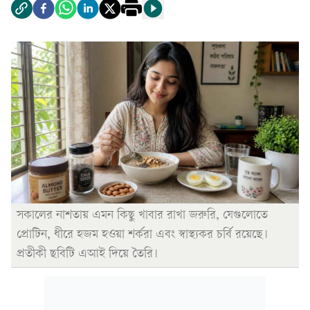
সকালের নাশতায় এমন কিছু খাবার রাখা জরুরি, যেগুলোতে
প্রোটিন, ধীরে হজম হওয়া শর্করা এবং স্বাস্থ্যকর চর্বি রয়েছে।
প্রতীকী ছবিটি এআই দিয়ে তৈরি।