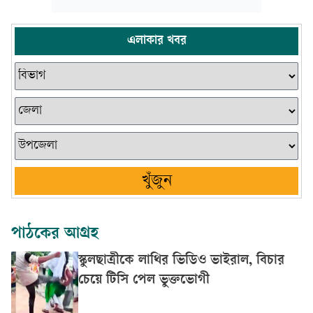
এলাকার খবর
খুঁজুন
পাঠকের আগ্রহ
স্কুলছাত্রীকে লাথির ভিডিও ভাইরাল, বিচার
চেয়ে টিসি পেল ভুক্তভোগী