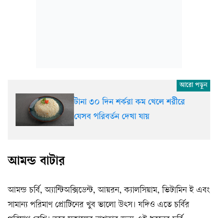
টানা ৩০ দিন শর্করা কম খেলে শরীরে
যেসব পরিবর্তন দেখা যায়
আমন্ড বাটার
আমন্ড চর্বি, অ্যান্টিঅক্সিডেন্ট, আয়রন, ক্যালসিয়াম, ভিটামিন ই এবং
সামান্য পরিমাণ প্রোটিনের খুব ভালো উৎস। যদিও এতে চর্বির