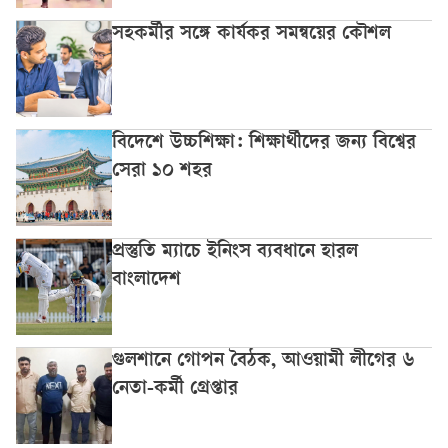
সহকর্মীর সঙ্গে কার্যকর সমন্বয়ের কৌশল
বিদেশে উচ্চশিক্ষা: শিক্ষার্থীদের জন্য বিশ্বের
সেরা ১০ শহর
প্রস্তুতি ম্যাচে ইনিংস ব্যবধানে হারল
বাংলাদেশ
গুলশানে গোপন বৈঠক, আওয়ামী লীগের ৬
নেতা-কর্মী গ্রেপ্তার