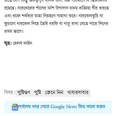
এতে বেশ কিছু গুরুত্বপূর্ণ খনিজ এবং অল্প পরিমাণে বি ভিটামিনও
রয়েছে। নারকেলের শাঁসের আঁশ উপাদান হজম প্রক্রিয়া ধীর করতে
এবং রক্তে শর্করার মাত্রা নিয়ন্ত্রণে সাহায্য করে। নারকেলকুচি বা
কুচানো নারকেল দিয়ে তৈরি বরফি বা নাড়ু রাখা যেতে পারে দিনের
প্রথম ভাগে।
সূত্র:
হেলথ লাইন
বিষয়:
পুষ্টিগুণ
পুষ্টি
জেনে নিন
খাবারদাবার
সর্বশেষ খবর পেতে Google News ফিড ফলো করুন