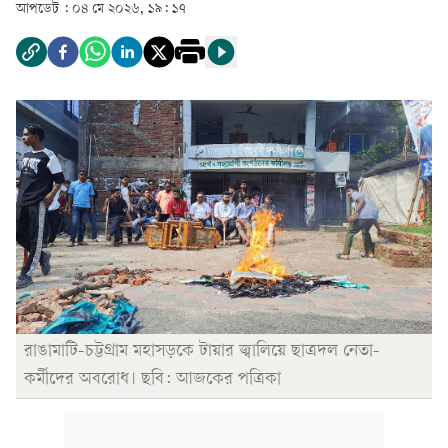
আপডেট :
০৪ মে ২০২৬, ১৯: ১৭
রাঙামাটি-চট্টগ্রাম মহাসড়কে টায়ার জ্বালিয়ে ছাত্রদল নেতা-
কর্মীদের অবরোধ। ছবি: আজকের পত্রিকা