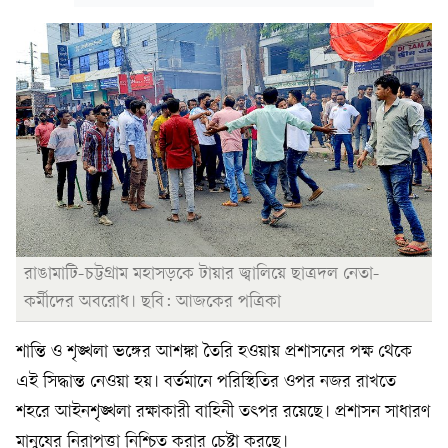
রাঙামাটি-চট্টগ্রাম মহাসড়কে টায়ার জ্বালিয়ে ছাত্রদল নেতা-
কর্মীদের অবরোধ। ছবি: আজকের পত্রিকা
শান্তি ও শৃঙ্খলা ভঙ্গের আশঙ্কা তৈরি হওয়ায় প্রশাসনের পক্ষ থেকে
এই সিদ্ধান্ত নেওয়া হয়। বর্তমানে পরিস্থিতির ওপর নজর রাখতে
শহরে আইনশৃঙ্খলা রক্ষাকারী বাহিনী তৎপর রয়েছে। প্রশাসন সাধারণ
মানুষের নিরাপত্তা নিশ্চিত করার চেষ্টা করছে।