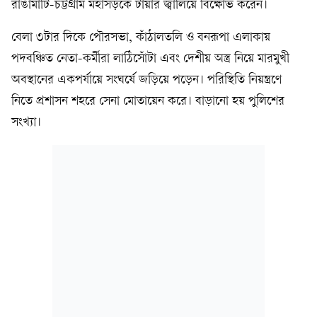
রাঙামাটি-চট্টগ্রাম মহাসড়কে টায়ার জ্বালিয়ে বিক্ষোভ করেন।
বেলা ৩টার দিকে পৌরসভা, কাঁঠালতলি ও বনরূপা এলাকায়
পদবঞ্চিত নেতা-কর্মীরা লাঠিসোঁটা এবং দেশীয় অস্ত্র নিয়ে মারমুখী
অবস্থানের একপর্যায়ে সংঘর্ষে জড়িয়ে পড়েন। পরিস্থিতি নিয়ন্ত্রণে
নিতে প্রশাসন শহরে সেনা মোতায়েন করে। বাড়ানো হয় পুলিশের
সংখ্যা।