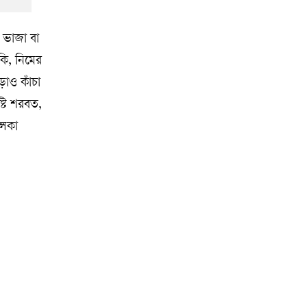
া ভাজা বা
কি, নিমের
াও কাঁচা
্টি শরবত,
ালকা