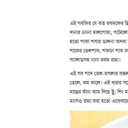
এই সবজির যে কত রকমফের ছিল
দানার নোনা মালপোয়া, পটোলের
হতো পাকা শসার ডালনা অথবা কা
শাকের তেলশাক, শজনে শাক চচ্
স্যালাডসহ নানা রকম রান্না।
এই সব পদে তেল-মসলার বাহুল্য ন
তেলে, কম ঝালে। এই ধারার সঙ
মাছের কাঁচা আম দিয়ে স্টু, শিং 
মাংস‌ও রান্না করা হতো একেবার