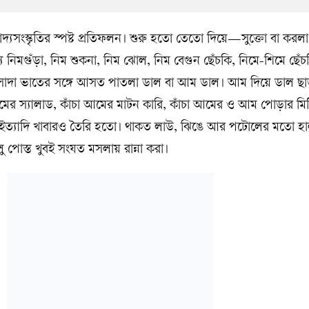
াদ্যসংস্কৃতির স্পষ্ট প্রতিফলন। শুরু হতো তেতো দিয়ে—সুক্তো বা করল
িমগুঁড়া, নিম শুকনা, নিম ঝোল, নিম বেগুন ছেঁচকি, নিমে-শিমে ছেঁচ
 সাদা ভাতের সঙ্গে আসত পাতলা ডাল বা আম ডাল। আম দিয়ে ডাল ছাড়
মের স্যালাড, কাঁচা আমের মাটন কারি, কাঁচা আমের ও আম পোড়ার মিষ
ইত্যাদি খাবারও তৈরি হতো। থাকত লাউ, ঝিঙে আর পটোলের মতো হ
স্ত খুবই সংযত মসলায় রান্না করা।