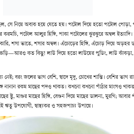
, সে নিয়ে অবাক হয়ে যেতে হয়। পটোল দিয়ে হতো পটোল পোড়া,
 করমচি, পটোল আলুর হিঙ্গি, পাকা পটোলের ঝুরঝুরে অম্বল ইত্যাদি। 
রি, শসা ভাতে, শসার অম্বল। এঁচোড়ের হিঙ্গি, এঁচোড় দিয়ে অড়হর
চড়ি—আরও কত কিছু! লাউ দিয়ে হতো লাউয়ের পুডিং, লাউ কাঁকড়া,
েই; বরং জলের ভাগ বেশি, স্বাদে মৃদু, চোখের শান্তি। বেশির ভাগ রান্
্গে নানান রকম মাছের পদ‌ও থাকত। কখনো কখনো পাঁঠার মাংস‌ও থাকত
মাছের স্টু, মাগুর মাছের হিঙ্গি, বেগুন দিয়ে মাছের ডালনা, মুরগি; আবার প
েই ঋতু উপযোগী, স্বাস্থ্যকর ও সহজপাচ্য উপায়ে।