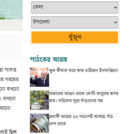
খুঁজুন
পাঠকের আগ্রহ
হতো সংযত
ভুল স্বীকার করে ক্ষমা চাইলেন ইনফান্তিনো
নের গরমের
কখনো কখনো
অভাবের আগুন থেকে কোটি মানুষের হৃদয়
ত। কখনো
জয়: নাহিদের ঘুরে দাঁড়ানোর গল্প
 কোনো
প্রবাসী আয়ের ৬২ শতাংশই আসছে পাঁচ
দেশ থেকে
ধ্যেই ছিল