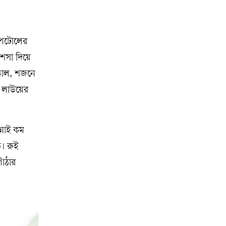
 পটোলের
শসা দিয়ে
 ডাল, শজনে
 লাউয়ের
না‌ই কম
। রুই
াঁঠার