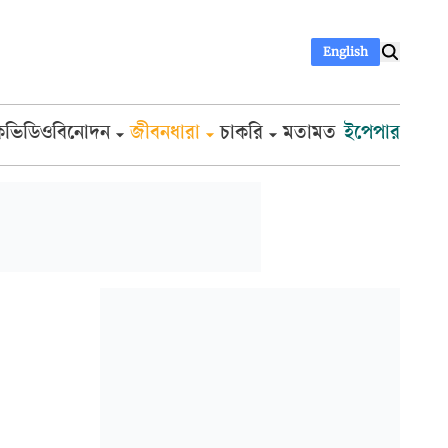
English
ক
ভিডিও
বিনোদন
জীবনধারা
চাকরি
মতামত
ইপেপার