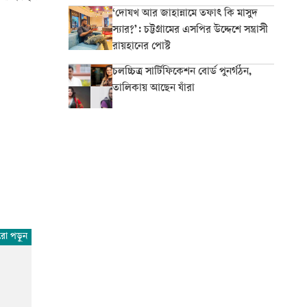
‘দোযখ আর জাহান্নামে তফাৎ কি মাসুদ
স্যার?’: চট্টগ্রামের এসপির উদ্দেশে সন্ত্রাসী
রায়হানের পোস্ট
চলচ্চিত্র সার্টিফিকেশন বোর্ড পুনর্গঠন,
তালিকায় আছেন যাঁরা