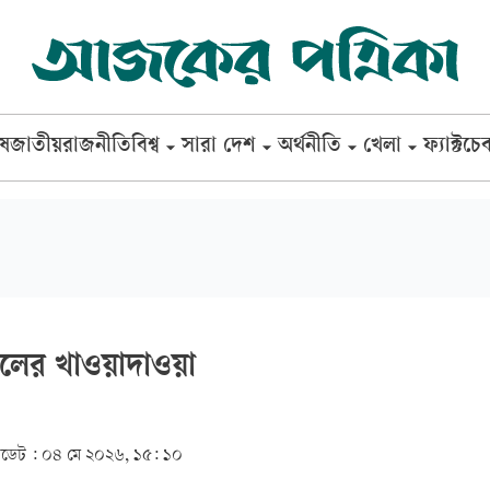
েষ
জাতীয়
রাজনীতি
বিশ্ব
সারা দেশ
অর্থনীতি
খেলা
ফ্যাক্টচে
ালের খাওয়াদাওয়া
ডেট :
০৪ মে ২০২৬, ১৫: ১০