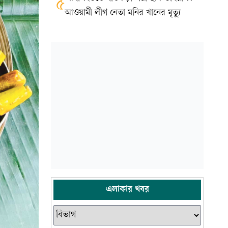
৫
আওয়ামী লীগ নেতা মনির খানের মৃত্যু
এলাকার খবর