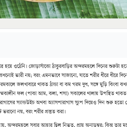
তীব্র হয়ে ওঠেনি। জোড়াসাঁকো ঠাকুরবাড়ির অন্দরমহলে দিনের শুরুটা 
 কখনোই ভারী নয়; বরং এমনভাবে সাজানো, যাতে শরীর ধীরে ধীরে দি
 গরমকালে জলখাবারে থাকত ঠান্ডা বা কম গরম দুধ, সঙ্গে মুড়ি কিংবা 
ষ্মকালীন ফল (পাকা আম, কলা, শসা) সকালের থালায় উপস্থিত থাক
রাগাসের স্যান্ডউইচ অথবা অ্যাসপারাগাস স্যুপ দিয়েও দিন শুরু হতো
ভরানো নয়, বরং শরীর প্রস্তুত করা।
যায়, অন্দরমহলে সবার আহার ছিল নিভৃত, প্রায় অনাড়ম্বর; কিন্তু তার ম