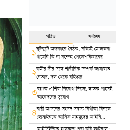
পঠিত
সর্বশেষ
ঘুটঘুটে অন্ধকারে বৈঠক, সত্যিই মোজতবা
১
খামেনি কি না সন্দেহ পেজেশকিয়ানের
কর্মীর স্ত্রীর সঙ্গে শারীরিক সম্পর্ক জামায়াত
২
নেতার, দল থেকে বহিষ্কার
ব্যাংক এশিয়া নিয়োগ দিচ্ছে, স্নাতক পাসেই
৩
আবেদনের সুযোগ
নারী আসনের সংসদ সদস্য বিথীকা বিনতে
৪
হোসাইনকে আসিফ মাহমুদের আইনি
নোটিশ
আইসিইউতে হাতকড়া পরা ছবি ভাইরাল: