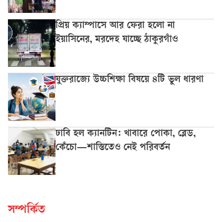
প্রিয় ক্যাম্পাসে আর ফেরা হলো না
ইয়াসিনের, মরদেহ যাচ্ছে ঠাকুরগাঁও
যুক্তরাজ্যে উচ্চশিক্ষা বিষয়ে ৪টি ভুল ধারণা
ঢাবি হল ক্যানটিন: খাবারে পোকা, ব্লেড,
কেঁচো—শাস্তিতেও নেই পরিবর্তন
সম্পর্কিত