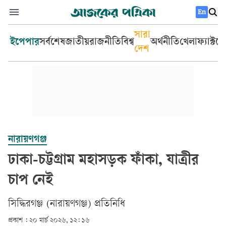
En
সারা
ইপেপার
সর্বশেষ
জাতীয়
রাজনীতি
বিশ্ব
অর্থনীতি
খেলা
ফ্যাক্টচ
দেশ
নারায়ণগঞ্জ
ঢাকা-চট্টগ্রাম মহাসড়ক ফাঁকা, যাত্রীর
চাপ নেই
সিদ্ধিরগঞ্জ (নারায়ণগঞ্জ) প্রতিনিধি
প্রকাশ :
২০ মার্চ ২০২৬, ১২: ১৬