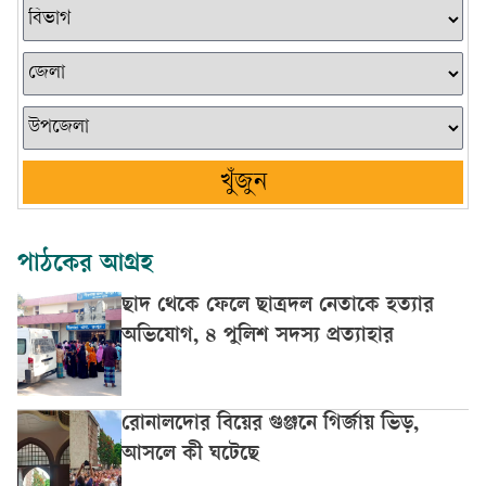
খুঁজুন
পাঠকের আগ্রহ
ছাদ থেকে ফেলে ছাত্রদল নেতাকে হত্যার
অভিযোগ, ৪ পুলিশ সদস্য প্রত্যাহার
রোনালদোর বিয়ের গুঞ্জনে গির্জায় ভিড়,
আসলে কী ঘটেছে