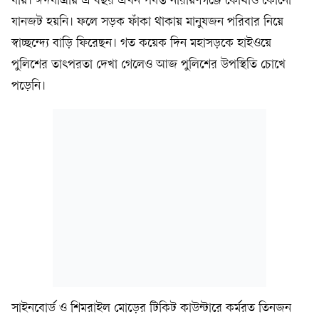
যায়। ঈদযাত্রায় এ বছর এখন পর্যন্ত নারায়ণগঞ্জে কোথাও কোনো
যানজট হয়নি। ফলে সড়ক ফাঁকা থাকায় মানুষজন পরিবার নিয়ে
স্বাচ্ছন্দ্যে বাড়ি ফিরেছন। গত কয়েক দিন মহাসড়কে হাইওয়ে
পুলিশের তাৎপরতা দেখা গেলেও আজ পুলিশের উপস্থিতি চোখে
পড়েনি।
সাইনবোর্ড ও শিমরাইল মোড়ের টিকিট কাউন্টারে কর্মরত তিনজন