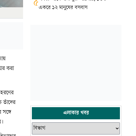
৫
একরে ১২ মানুষের বসবাস
নায়
তার করা
পহরণের
 তাঁদের
সঙ্গে
এলাকার খবর
য়।