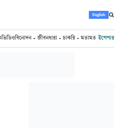
English
ক
ভিডিও
বিনোদন
জীবনধারা
চাকরি
মতামত
ইপেপার