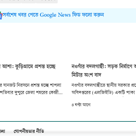
সর্বশেষ খবর পেতে Google News ফিড ফলো করুন
শা: কুড়িগ্রামে প্রশস্ত হচ্ছে
নওগাঁর বদলগাছী: সড়ক নির্মাণে
মিটার অংশ বাদ
ের যানজট নিরসনে প্রশস্ত হচ্ছে শাপলা
নওগাঁর বদলগাছীতে স্থানীয় সরকার প
্পতিবার দুপুরে জেলা শহরের কেন্দ্রীয়
অধিদপ্তরের (এলজিইডি) একটি পাকা 
ন শাপলা চত্বরের পূর্ব প্রান্তের বর্ধিত
প্রকল্পে অনিয়মের অভিযোগ উঠেছে। প্র
৪ ঘণ্টা আগে
 ফুট স্থান নিয়ে চত্বরটি প্রশস্তকরণ
পুরো সড়ক অন্তর্ভুক্ত থাকলেও বাস্তবে শে
ছে সড়ক বিভাগ ও পৌর প্রশাসন।
প্রায় ৫০ মিটার অংশ নির্মাণ করা হচ্ছে 
ালা
গোপনীয়তার নীতি