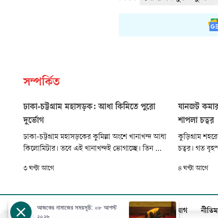
সম্পর্কিত
ঢাকা-চট্টগ্রাম মহাসড়ক: আধা কিমিতে পুরো
যানজট কমার আ
দুর্ভোগ
শাপলা চত্বর
ঢাকা-চট্টগ্রাম মহাসড়কের কুমিল্লা অংশে খানাখন্দ আধা
কুড়িগ্রাম শহর
কিলোমিটার। তবে এই খানাখন্দই ভোগাচ্ছে। তিন মাস
চত্বর। গত বৃহস
ধরে চলা অস্থায়ী সংস্কারের কারণে ওই অংশে যানজট
শহীদ মিনারসংলগ্
৩ ঘণ্টা আগে
৪ ঘণ্টা আগে
লেগেই থাকছে। গতকাল শুক্রবার সকালে প্রায় ১৫
অংশের প্রায় ১৫
কিলোমিটার দীর্ঘ যানজটে আটকা পড়ে শত শত
কাজ শুরু করে
যানবাহন ও হাজারো যাত্রী।
আজকের নামাজের সময়সূচি: ০৮ আগস্ট
আজকের পত্রিকা
বিজ্ঞাপন
সার্কুলেশন
যোগাযোগ
নীতিম
২০২৬