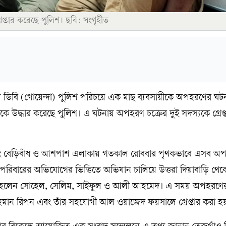
েপ্তার করেছে পুলিশ। ছবি: সংগৃহীত
য় ডিবি (গোয়েন্দা) পুলিশ পরিচয়ে এক মাছ ব্যবসায়ীকে অপহরণের ঘট
ে উদ্ধার করেছে পুলিশ। এ ঘটনায় অপহরণ চক্রের দুই সদস্যকে গ্রেপ্
জিং বেড়িবাঁধ ও আশপাশ এলাকায় গতকাল রোববার পৃথকভাবে এসব অ
পরিবারের অভিযোগের ভিত্তিতে অভিযান চালিয়ে উত্তরা দিয়াবাড়ি থেকে
্তিরা হলেন সোহেল, সেলিম, সাইফুল ও আলী আহমেদ। এ সময় অপহরণের 
হমান রিপন এবং তাঁর সহযোগী আল ওয়াজেদ ফয়সালে গ্রেপ্তার করা হ