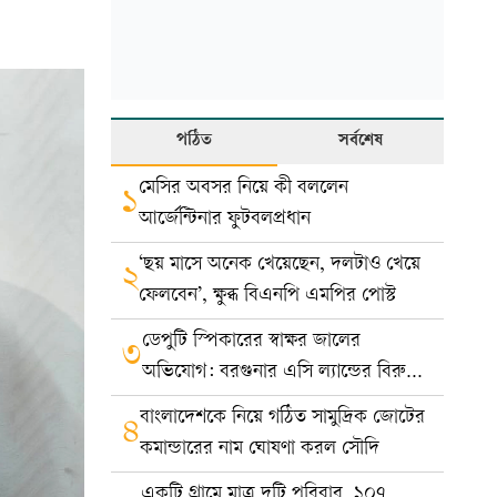
পঠিত
সর্বশেষ
মেসির অবসর নিয়ে কী বললেন
১
আর্জেন্টিনার ফুটবলপ্রধান
‘ছয় মাসে অনেক খেয়েছেন, দলটাও খেয়ে
২
ফেলবেন’, ক্ষুব্ধ বিএনপি এমপির পোস্ট
ডেপুটি স্পিকারের স্বাক্ষর জালের
৩
অভিযোগ: বরগুনার এসি ল্যান্ডের বিরুদ্ধে
মামলা
বাংলাদেশকে নিয়ে গঠিত সামুদ্রিক জোটের
৪
কমান্ডারের নাম ঘোষণা করল সৌদি
একটি গ্রামে মাত্র দুটি পরিবার, ১০৭