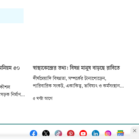
 অনিয়ম ৫০
স্বাস্থ্যকেন্দ্রের তথ্য: বিষণ্ন মানুষ বাড়ছে রাবিতে
দীর্ঘমেয়াদি বিষণ্নতা, সম্পর্কের টানাপোড়েন,
পারিবারিক সংকট, একাকিত্ব, ভবিষ্যৎ ও কর্মসংস্থান
্রকৌশল
নিয়ে অনিশ্চয়তায় রাজশাহী বিশ্ববিদ্যালয়ের (রাবি)
সড়ক নির্মাণ
৫ ঘণ্টা আগে
শিক্ষার্থী, শিক্ষক ও কর্মকর্তা-কর্মচারীদের মধ্যে বাড়ছে
কল্পের নকশায়
মানসিক সংকট। এতে মানসিক স্বাস্থ্যসেবা নেওয়ার
ষ প্রান্তের
প্রবণতাও ধারাবাহিকভাবে বাড়ছে।
না।