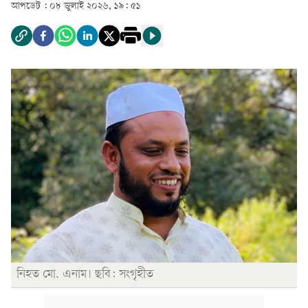
আপডেট :
০৮ জুলাই ২০২৬, ১৯: ৫১
নিহত মো. এনাম। ছবি: সংগৃহীত