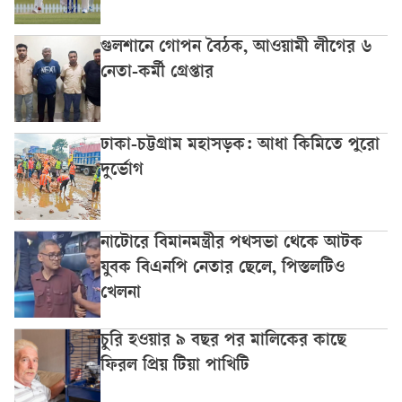
গুলশানে গোপন বৈঠক, আওয়ামী লীগের ৬
নেতা-কর্মী গ্রেপ্তার
ঢাকা-চট্টগ্রাম মহাসড়ক: আধা কিমিতে পুরো
দুর্ভোগ
নাটোরে বিমানমন্ত্রীর পথসভা থেকে আটক
যুবক বিএনপি নেতার ছেলে, পিস্তলটিও
খেলনা
চুরি হওয়ার ৯ বছর পর মালিকের কাছে
ফিরল প্রিয় টিয়া পাখিটি