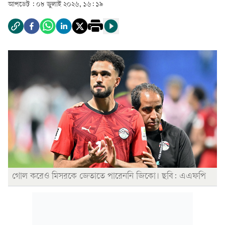
আপডেট :
০৮ জুলাই ২০২৬, ১৬: ১৯
গোল করেও মিসরকে জেতাতে পারেননি জিকো। ছবি: এএফপি