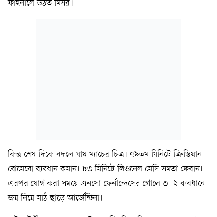
ফাইনালে উঠত মিসর।
কিন্তু শেষ দিকে বদলে যায় ম্যাচের চিত্র। ৭৯তম মিনিটে ক্রিস্তিয়ান
রোমেরো ব্যবধান কমান। ৮৩ মিনিটে লিওনেল মেসি সমতা ফেরান।
এরপর যোগ করা সময়ে এনসো ফের্নান্দেসের গোলে ৩–২ ব্যবধানে
জয় নিয়ে মাঠ ছাড়ে আর্জেন্টিনা।