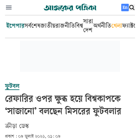
En
সারা
ইপেপার
সর্বশেষ
জাতীয়
রাজনীতি
বিশ্ব
অর্থনীতি
খেলা
ফ্যাক্টচ
দেশ
ফুটবল
রেফারির ওপর ক্ষুব্ধ হয়ে বিশ্বকাপকে
‘সাজানো’ বলছেন মিসরের ফুটবলার
ক্রীড়া ডেস্ক
প্রকাশ :
০৮ জুলাই ২০২৬, ০১: ০৮