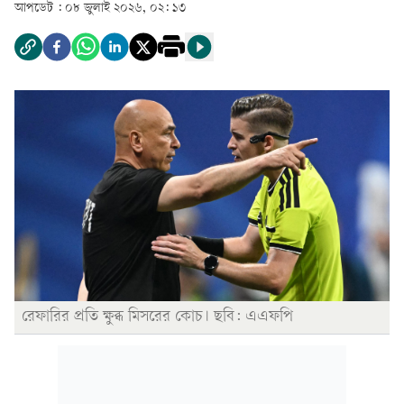
আপডেট :
০৮ জুলাই ২০২৬, ০২: ১৩
রেফারির প্রতি ক্ষুব্ধ মিসরের কোচ। ছবি: এএফপি