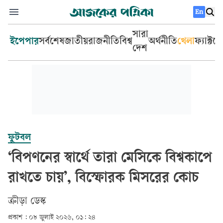
En
সারা
ইপেপার
সর্বশেষ
জাতীয়
রাজনীতি
বিশ্ব
অর্থনীতি
খেলা
ফ্যাক্টচ
দেশ
ফুটবল
‘বিপণনের স্বার্থে তারা মেসিকে বিশ্বকাপে
রাখতে চায়’, বিস্ফোরক মিসরের কোচ
ক্রীড়া ডেস্ক
প্রকাশ :
০৮ জুলাই ২০২৬, ০১: ২৪