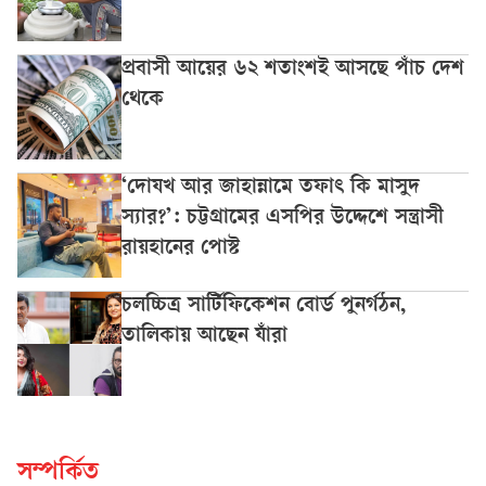
প্রবাসী আয়ের ৬২ শতাংশই আসছে পাঁচ দেশ
থেকে
‘দোযখ আর জাহান্নামে তফাৎ কি মাসুদ
স্যার?’: চট্টগ্রামের এসপির উদ্দেশে সন্ত্রাসী
রায়হানের পোস্ট
চলচ্চিত্র সার্টিফিকেশন বোর্ড পুনর্গঠন,
তালিকায় আছেন যাঁরা
সম্পর্কিত