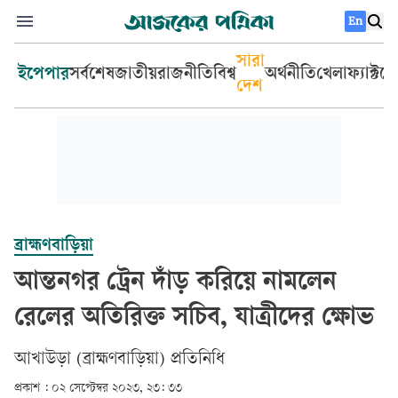
En
সারা
ইপেপার
সর্বশেষ
জাতীয়
রাজনীতি
বিশ্ব
অর্থনীতি
খেলা
ফ্যাক্টচ
দেশ
ব্রাহ্মণবাড়িয়া
আন্তনগর ট্রেন দাঁড় করিয়ে নামলেন
রেলের অতিরিক্ত সচিব, যাত্রীদের ক্ষোভ
আখাউড়া (ব্রাহ্মণবাড়িয়া) প্রতিনিধি
প্রকাশ :
০২ সেপ্টেম্বর ২০২৩, ২৩: ৩৩