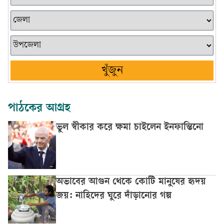
খুঁজুন
পাঠকের আগ্রহ
ভুল স্বীকার করে ক্ষমা চাইলেন ইনফান্তিনো
অভাবের আগুন থেকে কোটি মানুষের হৃদয়
জয়: নাহিদের ঘুরে দাঁড়ানোর গল্প