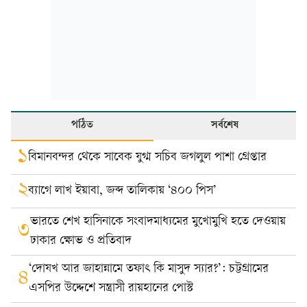
পঠিত
সর্বশেষ
১
বিমানবন্দর থেকে সাবেক যুগ্ম সচিব জগলুল পাশা গ্রেপ্তার
২
ব্যাগে লাখ ইয়াবা, জব্দ তালিকায় ‘৪০০ পিস’
ভারতে শেখ হাসিনাকে সংবাদমাধ্যমের মুখোমুখি হতে দেওয়ায়
৩
ঢাকার ক্ষোভ ও প্রতিবাদ
‘দোযখ আর জাহান্নামে তফাৎ কি মাসুদ স্যার?’: চট্টগ্রামের
৪
এসপির উদ্দেশে সন্ত্রাসী রায়হানের পোস্ট