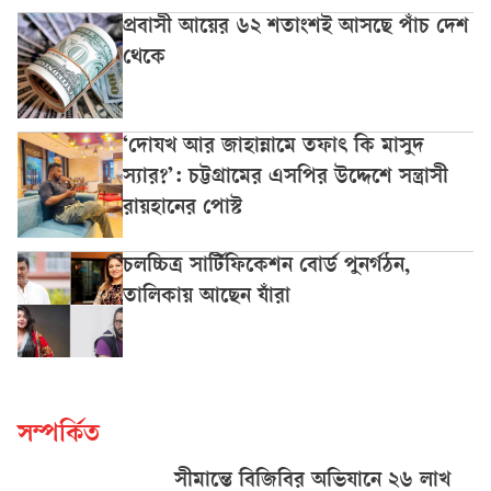
প্রবাসী আয়ের ৬২ শতাংশই আসছে পাঁচ দেশ
থেকে
‘দোযখ আর জাহান্নামে তফাৎ কি মাসুদ
স্যার?’: চট্টগ্রামের এসপির উদ্দেশে সন্ত্রাসী
রায়হানের পোস্ট
চলচ্চিত্র সার্টিফিকেশন বোর্ড পুনর্গঠন,
তালিকায় আছেন যাঁরা
সম্পর্কিত
সীমান্তে বিজিবির অভিযানে ২৬ লাখ