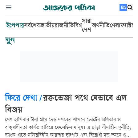
En
সারা
ইপেপার
সর্বশেষ
জাতীয়
রাজনীতি
বিশ্ব
অর্থনীতি
খেলা
ফ্যাক্টচ
দেশ
খুন
ফিরে দেখা
/
রক্তভেজা পথে যেভাবে এল
বিজয়
শেখ হাসিনার টানা প্রায় দেড় দশকের শাসনে ভোটের অধিকার ও
বাক্‌স্বাধীনতা কার্যত হারিয়ে ফেলেছিল মানুষ। এ ছাড়া সীমাহীন দুর্নীতি,
ব্যাংক খাতে নজিরবিহীন কায়দায় লুটপাট এবং বিরোধী মত দমনে গুম,