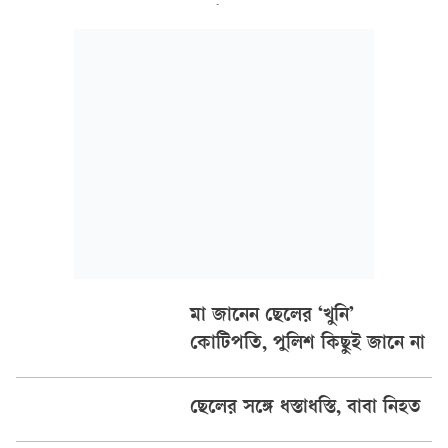
খুন ও নির্যাতনে চরম ক্ষুব্ধ হয়ে উঠেছিল জনগণ। সেই ক্ষোভের
বিস্ফোরণ ঘটে চব্বিশের জুলাইয়ে ছাত্র-জনতার আন্দোলনে।
মা জানেন ছেলের ‘খুনি’
কোটিপতি, পুলিশ কিছুই জানে না
ছেলের সঙ্গে ধস্তাধস্তি, বাবা নিহত