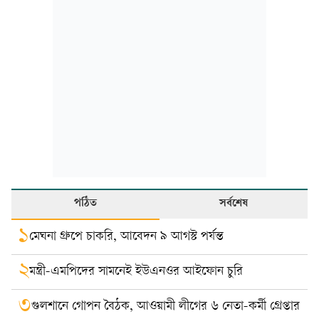
পঠিত
সর্বশেষ
১
মেঘনা গ্রুপে চাকরি, আবেদন ৯ আগস্ট পর্যন্ত
২
মন্ত্রী-এমপিদের সামনেই ইউএনওর আইফোন চুরি
৩
গুলশানে গোপন বৈঠক, আওয়ামী লীগের ৬ নেতা-কর্মী গ্রেপ্তার