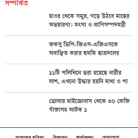
সম্পর্কিত
হাওর থেকে সমুদ্র, গড়ে উঠবে মাছের
অভয়ারণ্য: মৎস্য ও প্রাণিসম্পদমন্ত্রী
জকসু ভিপি-জিএস-এজিএসকে
অবাঞ্ছিত করার হুমকি ছাত্রদলের
১১টি পলিথিনে ভরা হয়েছে নারীর
লাশ, এখনো উদ্ধার হয়নি মাথা ও পা
ভোলায় মাইক্রোবাস থেকে ৩০ কেজি
গাঁজাসহ আটক ১