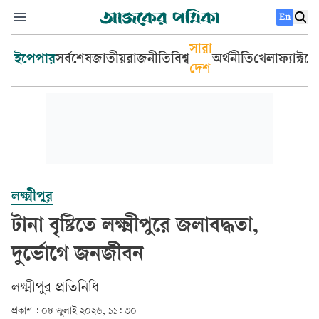
En
সারা
ইপেপার
সর্বশেষ
জাতীয়
রাজনীতি
বিশ্ব
অর্থনীতি
খেলা
ফ্যাক্টচ
দেশ
লক্ষ্মীপুর
টানা বৃষ্টিতে লক্ষ্মীপুরে জলাবদ্ধতা,
দুর্ভোগে জনজীবন
লক্ষ্মীপুর প্রতিনিধি
প্রকাশ :
০৮ জুলাই ২০২৬, ১১: ৩০