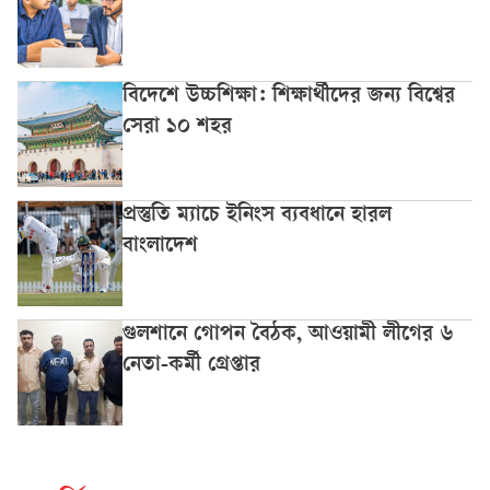
বিদেশে উচ্চশিক্ষা: শিক্ষার্থীদের জন্য বিশ্বের
সেরা ১০ শহর
প্রস্তুতি ম্যাচে ইনিংস ব্যবধানে হারল
বাংলাদেশ
গুলশানে গোপন বৈঠক, আওয়ামী লীগের ৬
নেতা-কর্মী গ্রেপ্তার