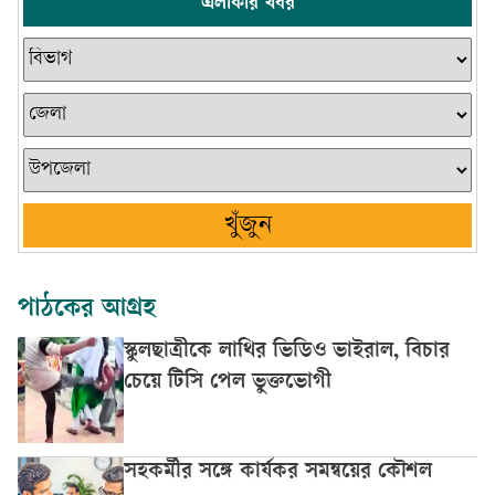
এলাকার খবর
খুঁজুন
পাঠকের আগ্রহ
স্কুলছাত্রীকে লাথির ভিডিও ভাইরাল, বিচার
চেয়ে টিসি পেল ভুক্তভোগী
সহকর্মীর সঙ্গে কার্যকর সমন্বয়ের কৌশল