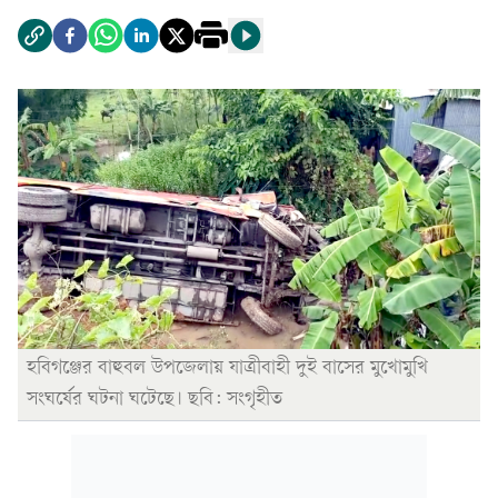
হবিগঞ্জের বাহুবল উপজেলায় যাত্রীবাহী দুই বাসের মুখোমুখি
সংঘর্ষের ঘটনা ঘটেছে। ছবি: সংগৃহীত