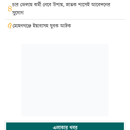
চার জেলায় কর্মী নেবে উপায়, স্নাতক পাসেই আবেদনের
৪
সুযোগ
৫
মোহনগঞ্জে ইয়াবাসহ যুবক আটক
এলাকার খবর