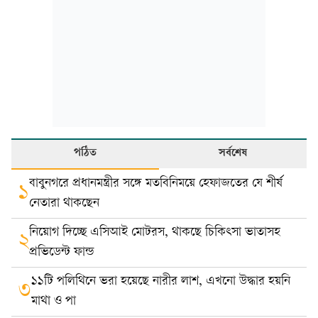
পঠিত
সর্বশেষ
বাবুনগরে প্রধানমন্ত্রীর সঙ্গে মতবিনিময়ে হেফাজতের যে শীর্ষ
১
নেতারা থাকছেন
নিয়োগ দিচ্ছে এসিআই মোটরস, থাকছে চিকিৎসা ভাতাসহ
২
প্রভিডেন্ট ফান্ড
১১টি পলিথিনে ভরা হয়েছে নারীর লাশ, এখনো উদ্ধার হয়নি
৩
মাথা ও পা