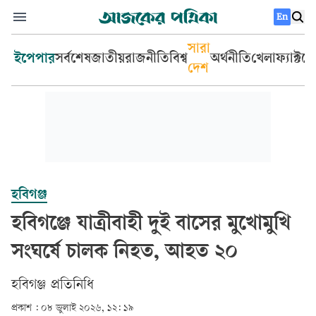
En
সারা
ইপেপার
সর্বশেষ
জাতীয়
রাজনীতি
বিশ্ব
অর্থনীতি
খেলা
ফ্যাক্টচ
দেশ
হবিগঞ্জ
হবিগঞ্জে যাত্রীবাহী দুই বাসের মুখোমুখি
সংঘর্ষে চালক নিহত, আহত ২০
হবিগঞ্জ প্রতিনিধি
প্রকাশ :
০৮ জুলাই ২০২৬, ১২: ১৯