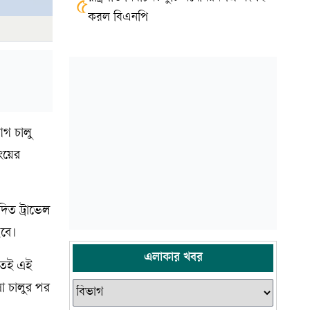
৫
করল বিএনপি
োগ চালু
ংয়ের
িত ট্রাভেল
হবে।
এলাকার খবর
রতেই এই
া চালুর পর