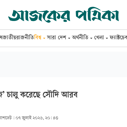
েষ
জাতীয়
রাজনীতি
বিশ্ব
সারা দেশ
অর্থনীতি
খেলা
ফ্যাক্টচে
েজ’ চালু করেছে সৌদি আরব
আপডেট :
০৭ জুলাই ২০২৬, ২০: ৪৩