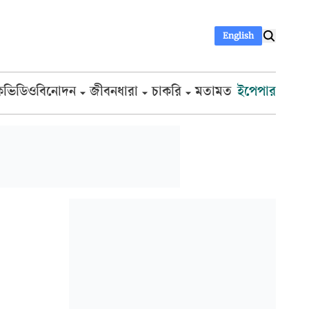
English
ক
ভিডিও
বিনোদন
জীবনধারা
চাকরি
মতামত
ইপেপার