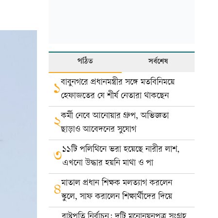
পঠিত
সর্বশেষ
বাবুনগরে প্রধানমন্ত্রীর সঙ্গে মতবিনিময়ে
১
হেফাজতের যে শীর্ষ নেতারা থাকছেন
কর্মী নেবে আনোয়ার গ্রুপ, অভিজ্ঞতা
২
ছাড়াও আবেদনের সুযোগ
১১টি পলিথিনে ভরা হয়েছে নারীর লাশ,
৩
এখনো উদ্ধার হয়নি মাথা ও পা
মাতাল প্রধান শিক্ষক মলত্যাগ করলেন
৪
স্কুলে, সাফ করালেন শিক্ষার্থীদের দিয়ে
রাষ্ট্রপতি নির্বাচন: দুটি মনোনয়নপত্র সংগ্রহ