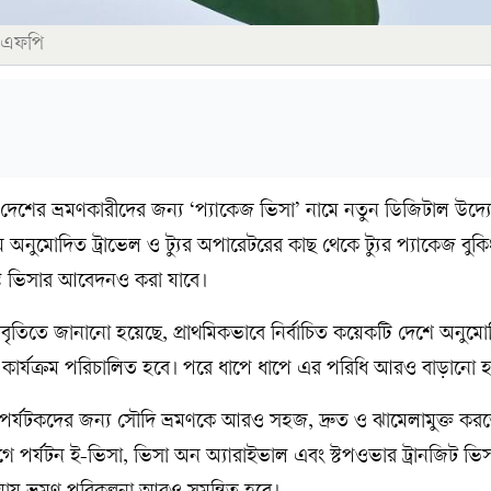
এএফপি
দেশের ভ্রমণকারীদের জন্য ‘প্যাকেজ ভিসা’ নামে নতুন ডিজিটাল উদ্য
অনুমোদিত ট্রাভেল ও ট্যুর অপারেটরের কাছ থেকে ট্যুর প্যাকেজ বুকি
িস্ট ভিসার আবেদনও করা যাবে।
বৃতিতে জানানো হয়েছে, প্রাথমিকভাবে নির্বাচিত কয়েকটি দেশে অনুমোদ
ই কার্যক্রম পরিচালিত হবে। পরে ধাপে ধাপে এর পরিধি আরও বাড়ানো 
ক পর্যটকদের জন্য সৌদি ভ্রমণকে আরও সহজ, দ্রুত ও ঝামেলামুক্ত ক
পর্যটন ই-ভিসা, ভিসা অন অ্যারাইভাল এবং স্টপওভার ট্রানজিট ভিস