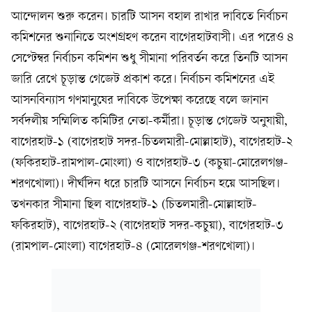
আন্দোলন শুরু করেন। চারটি আসন বহাল রাখার দাবিতে নির্বাচন
কমিশনের শুনানিতে অংশগ্রহণ করেন বাগেরহাটবাসী। এর পরেও ৪
সেপ্টেম্বর নির্বাচন কমিশন শুধু সীমানা পরিবর্তন করে তিনটি আসন
জারি রেখে চূড়ান্ত গেজেট প্রকাশ করে। নির্বাচন কমিশনের এই
আসনবিন্যাস গণমানুষের দাবিকে উপেক্ষা করেছে বলে জানান
সর্বদলীয় সম্মিলিত কমিটির নেতা-কর্মীরা। চূড়ান্ত গেজেট অনুযায়ী,
বাগেরহাট-১ (বাগেরহাট সদর-চিতলমারী-মোল্লাহাট), বাগেরহাট-২
(ফকিরহাট-রামপাল-মোংলা) ও বাগেরহাট-৩ (কচুয়া-মোরেলগঞ্জ-
শরণখোলা)। দীর্ঘদিন ধরে চারটি আসনে নির্বাচন হয়ে আসছিল।
তখনকার সীমানা ছিল বাগেরহাট-১ (চিতলমারী-মোল্লাহাট-
ফকিরহাট), বাগেরহাট-২ (বাগেরহাট সদর-কচুয়া), বাগেরহাট-৩
(রামপাল-মোংলা) বাগেরহাট-৪ (মোরেলগঞ্জ-শরণখোলা)।