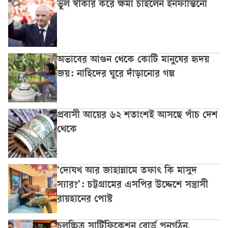
ভুল স্বীকার করে ক্ষমা চাইলেন ইনফান্তিনো
অভাবের আগুন থেকে কোটি মানুষের হৃদয়
জয়: নাহিদের ঘুরে দাঁড়ানোর গল্প
প্রবাসী আয়ের ৬২ শতাংশই আসছে পাঁচ দেশ
থেকে
‘দোযখ আর জাহান্নামে তফাৎ কি মাসুদ
স্যার?’: চট্টগ্রামের এসপির উদ্দেশে সন্ত্রাসী
রায়হানের পোস্ট
চলচ্চিত্র সার্টিফিকেশন বোর্ড পুনর্গঠন,