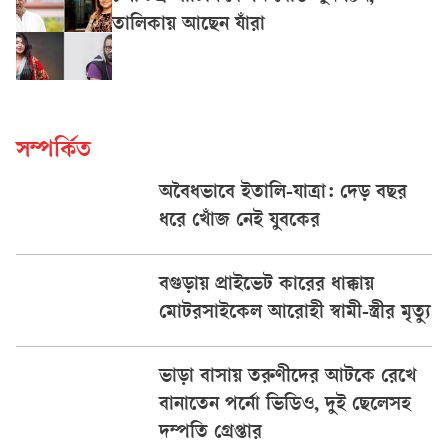
তালিকায় আছেন যাঁরা
সম্পর্কিত
অবৈধভাবে ইতালি-যাত্রা: দেড় বছর
ধরে খোঁজ নেই যুবকের
বগুড়ায় প্রাইভেট কারের ধাক্কায়
মোটরসাইকেল আরোহী স্বামী-স্ত্রীর মৃত্যু
ভাড়া বাসায় তরুণীদের আটকে রেখে
বানাতেন পর্নো ভিডিও, দুই ছেলেসহ
দম্পতি গ্রেপ্তার