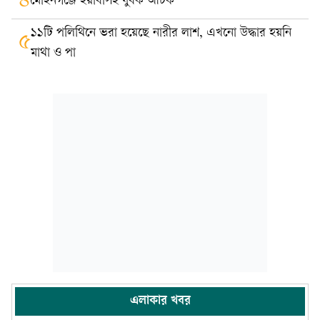
৪
মোহনগঞ্জে ইয়াবাসহ যুবক আটক
১১টি পলিথিনে ভরা হয়েছে নারীর লাশ, এখনো উদ্ধার হয়নি
৫
মাথা ও পা
এলাকার খবর