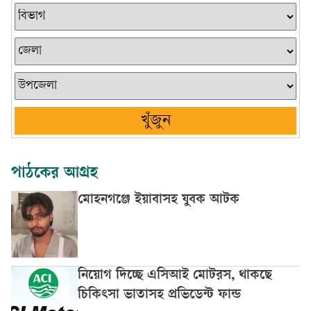
খুঁজুন
পাঠকের আগ্রহ
মোহনগঞ্জে ইয়াবাসহ যুবক আটক
নিয়োগ দিচ্ছে এসিআই মোটরস, থাকছে
চিকিৎসা ভাতাসহ প্রভিডেন্ট ফান্ড