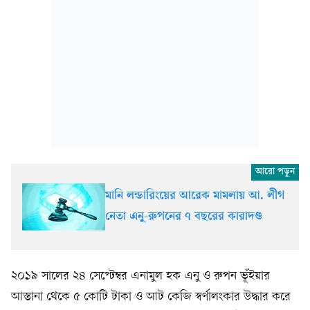
মানি লন্ডারিংয়ের আরেক মামলায় আ. লীগ
নেতা এনু-রুপনের ৭ বছরের কারাদণ্ড
২০১৯ সালের ২৪ সেপ্টেম্বর এনামুল হক এনু ও রুপন ভূঁইয়ার
আস্তানা থেকে ৫ কোটি টাকা ও আট কেজি স্বর্ণালংকার উদ্ধার করে