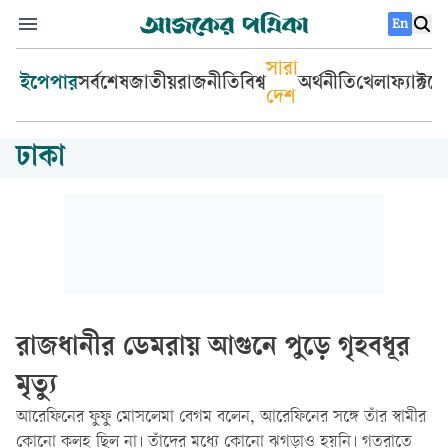
En
সারা
ইপেপার
সর্বশেষ
জাতীয়
রাজনীতি
বিশ্ব
অর্থনীতি
খেলা
ফ্যাক্টচ
দেশ
ঢাকা
রাজধানীর ডেমরায় আগুনে পুড়ে গৃহবধূর
মৃত্যু
আরেফিনের ফুফু মোসলেমা বেগম বলেন, আরেফিনের সঙ্গে তাঁর স্বামীর
কোনো কলহ ছিল না। তাঁদের মধ্যে কোনো ঝগড়াও হয়নি। গতরাতে