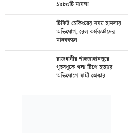
১৮৮০টি মামলা
টিকিট চেকিংয়ের সময় হামলার
অভিযোগ, রেল কর্মকর্তাদের
মানববন্ধন
রাজধানীর শাহজাহানপুরে
গৃহবধূকে গলা টিপে হত্যার
অভিযোগে স্বামী গ্রেপ্তার