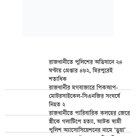
রাজধানীতে পুলিশের অভিযানে ২৪
ঘণ্টায় গ্রেপ্তার ৪৮২, মিরপুরেই
শতাধিক
রাজধানীর মগবাজারে পিকআপ-
মোটরসাইকেল-সিএনজির সংঘর্ষে
নিহত ২
রাজধানীতে পারিবারিক কলহের জেরে
স্ত্রীকে গলাটিপে হত্যা, আটক স্বামী
পুলিশ অ্যাসোসিয়েশনের নামে ‘ভুয়া’