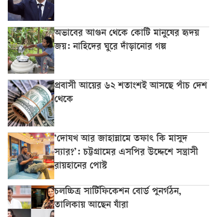
অভাবের আগুন থেকে কোটি মানুষের হৃদয়
জয়: নাহিদের ঘুরে দাঁড়ানোর গল্প
প্রবাসী আয়ের ৬২ শতাংশই আসছে পাঁচ দেশ
থেকে
‘দোযখ আর জাহান্নামে তফাৎ কি মাসুদ
স্যার?’: চট্টগ্রামের এসপির উদ্দেশে সন্ত্রাসী
রায়হানের পোস্ট
চলচ্চিত্র সার্টিফিকেশন বোর্ড পুনর্গঠন,
তালিকায় আছেন যাঁরা