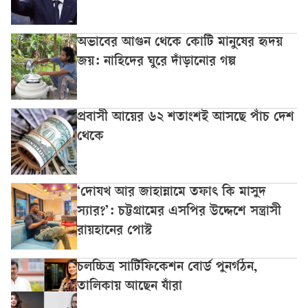
অভাবের আগুন থেকে কোটি মানুষের হৃদয়
জয়: নাহিদের ঘুরে দাঁড়ানোর গল্প
প্রবাসী আয়ের ৬২ শতাংশই আসছে পাঁচ দেশ
থেকে
‘দোযখ আর জাহান্নামে তফাৎ কি মাসুদ
স্যার?’: চট্টগ্রামের এসপির উদ্দেশে সন্ত্রাসী
রায়হানের পোস্ট
চলচ্চিত্র সার্টিফিকেশন বোর্ড পুনর্গঠন,
তালিকায় আছেন যাঁরা