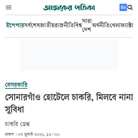
En
সারা
ইপেপার
সর্বশেষ
জাতীয়
রাজনীতি
বিশ্ব
অর্থনীতি
খেলা
ফ্যাক্টচ
দেশ
বেসরকারি
সোনারগাঁও হোটেলে চাকরি, মিলবে নানা
সুবিধা
চাকরি ডেস্ক
প্রকাশ :
০৭ জুলাই ২০২৬, ১৬: ০০