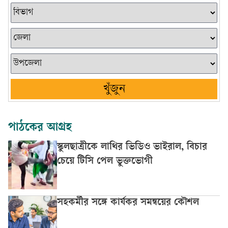
খুঁজুন
পাঠকের আগ্রহ
স্কুলছাত্রীকে লাথির ভিডিও ভাইরাল, বিচার
চেয়ে টিসি পেল ভুক্তভোগী
সহকর্মীর সঙ্গে কার্যকর সমন্বয়ের কৌশল