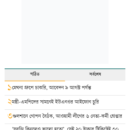
পঠিত
সর্বশেষ
১
মেঘনা গ্রুপে চাকরি, আবেদন ৯ আগস্ট পর্যন্ত
২
মন্ত্রী-এমপিদের সামনেই ইউএনওর আইফোন চুরি
৩
গুলশানে গোপন বৈঠক, আওয়ামী লীগের ৬ নেতা-কর্মী গ্রেপ্তার
‘সবজি কিনলেও ভালো হতো’, সেই ২০ টাকার টিকিটেই ৩০