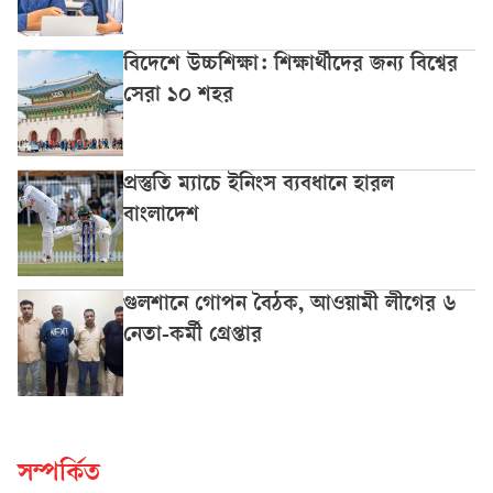
বিদেশে উচ্চশিক্ষা: শিক্ষার্থীদের জন্য বিশ্বের
সেরা ১০ শহর
প্রস্তুতি ম্যাচে ইনিংস ব্যবধানে হারল
বাংলাদেশ
গুলশানে গোপন বৈঠক, আওয়ামী লীগের ৬
নেতা-কর্মী গ্রেপ্তার
সম্পর্কিত