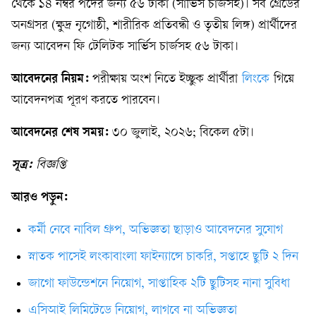
থেকে ১৪ নম্বর পদের জন্য ৫৬ টাকা (সার্ভিস চার্জসহ)। সব গ্রেডের
অনগ্রসর (ক্ষুদ্র নৃগোষ্ঠী, শারীরিক প্রতিবন্ধী ও তৃতীয় লিঙ্গ) প্রার্থীদের
জন্য আবেদন ফি টেলিটক সার্ভিস চার্জসহ ৫৬ টাকা।
আবেদনের নিয়ম:
পরীক্ষায় অংশ নিতে ইচ্ছুক প্রার্থীরা
লিংকে
গিয়ে
আবেদনপত্র পূরণ করতে পারবেন।
আবেদনের শেষ সময়:
৩০ জুলাই, ২০২৬; বিকেল ৫টা।
সূত্র:
বিজ্ঞপ্তি
আরও পড়ুন:
কর্মী নেবে নাবিল গ্রুপ, অভিজ্ঞতা ছাড়াও আবেদনের সুযোগ
স্নাতক পাসেই লংকাবাংলা ফাইন্যান্সে চাকরি, সপ্তাহে ছুটি ২ দিন
জাগো ফাউন্ডেশনে নিয়োগ, সাপ্তাহিক ২টি ছুটিসহ নানা সুবিধা
এসিআই লিমিটেডে নিয়োগ, লাগবে না অভিজ্ঞতা