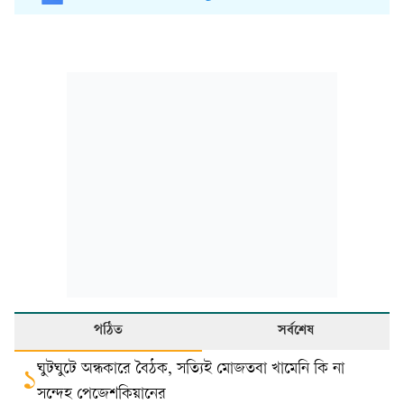
পঠিত
সর্বশেষ
ঘুটঘুটে অন্ধকারে বৈঠক, সত্যিই মোজতবা খামেনি কি না
১
সন্দেহ পেজেশকিয়ানের