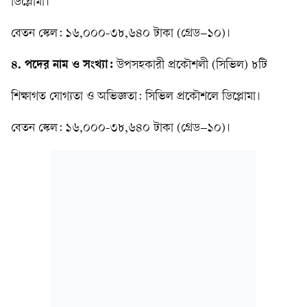
ডিপ্লোমা।
বেতন স্কেল: ১৬,০০০-৩৮,৬৪০ টাকা (গ্রেড–১০)।
৪. পদের নাম ও সংখ্যা:
উপসহকারী প্রকৌশলী (সিভিল) ৮টি
শিক্ষাগত যোগ্যতা ও অভিজ্ঞতা: সিভিল প্রকৌশলে ডিপ্লোমা।
বেতন স্কেল: ১৬,০০০-৩৮,৬৪০ টাকা (গ্রেড–১০)।