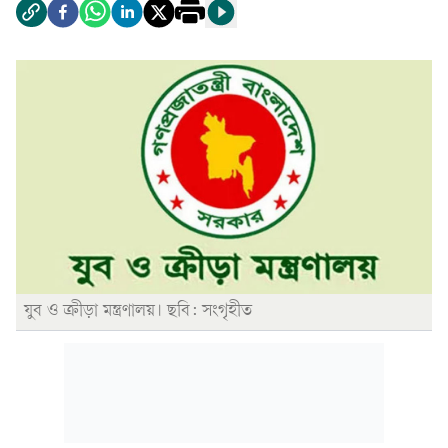
যুব ও ক্রীড়া মন্ত্রণালয়। ছবি: সংগৃহীত