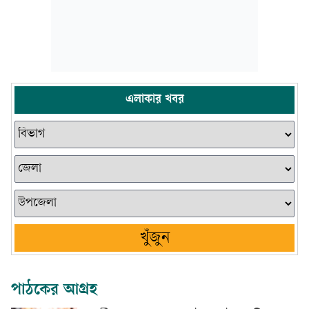
এলাকার খবর
খুঁজুন
পাঠকের আগ্রহ