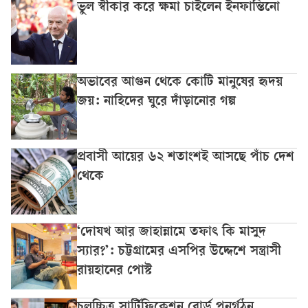
ভুল স্বীকার করে ক্ষমা চাইলেন ইনফান্তিনো
অভাবের আগুন থেকে কোটি মানুষের হৃদয়
জয়: নাহিদের ঘুরে দাঁড়ানোর গল্প
প্রবাসী আয়ের ৬২ শতাংশই আসছে পাঁচ দেশ
থেকে
‘দোযখ আর জাহান্নামে তফাৎ কি মাসুদ
স্যার?’: চট্টগ্রামের এসপির উদ্দেশে সন্ত্রাসী
রায়হানের পোস্ট
চলচ্চিত্র সার্টিফিকেশন বোর্ড পুনর্গঠন,