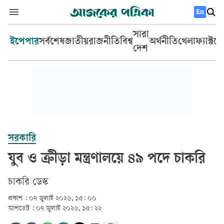
En
সারা
ইপেপার
সর্বশেষ
জাতীয়
রাজনীতি
বিশ্ব
অর্থনীতি
খেলা
ফ্যাক্টচ
দেশ
সরকারি
যুব ও ক্রীড়া মন্ত্রণালয়ে ৪৯ পদে চাকরি
চাকরি ডেস্ক
প্রকাশ :
০৭ জুলাই ২০২৬, ১৫: ০০
আপডেট :
০৭ জুলাই ২০২৬, ১৫: ২২