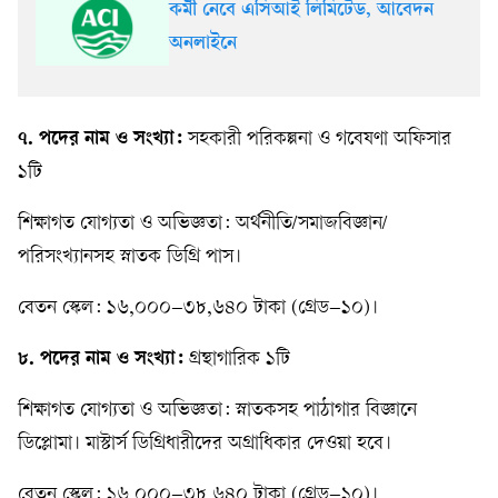
কর্মী নেবে এসিআই লিমিটেড, আবেদন
অনলাইনে
৭. পদের নাম ও সংখ্যা:
সহকারী পরিকল্পনা ও গবেষণা অফিসার
১টি
শিক্ষাগত যোগ্যতা ও অভিজ্ঞতা: অর্থনীতি/সমাজবিজ্ঞান/
পরিসংখ্যানসহ স্নাতক ডিগ্রি পাস।
বেতন স্কেল: ১৬,০০০–৩৮,৬৪০ টাকা (গ্রেড–১০)।
৮. পদের নাম ও সংখ্যা:
গ্রন্থাগারিক ১টি
শিক্ষাগত যোগ্যতা ও অভিজ্ঞতা: স্নাতকসহ পাঠাগার বিজ্ঞানে
ডিপ্লোমা। মাস্টার্স ডিগ্রিধারীদের অগ্রাধিকার দেওয়া হবে।
বেতন স্কেল: ১৬,০০০–৩৮,৬৪০ টাকা (গ্রেড–১০)।