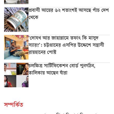
প্রবাসী আয়ের ৬২ শতাংশই আসছে পাঁচ দেশ
থেকে
‘দোযখ আর জাহান্নামে তফাৎ কি মাসুদ
স্যার?’: চট্টগ্রামের এসপির উদ্দেশে সন্ত্রাসী
রায়হানের পোস্ট
চলচ্চিত্র সার্টিফিকেশন বোর্ড পুনর্গঠন,
তালিকায় আছেন যাঁরা
সম্পর্কিত