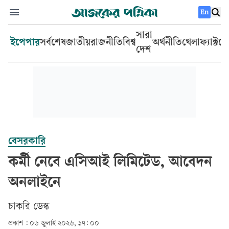
En
সারা
ইপেপার
সর্বশেষ
জাতীয়
রাজনীতি
বিশ্ব
অর্থনীতি
খেলা
ফ্যাক্টচ
দেশ
বেসরকারি
কর্মী নেবে এসিআই লিমিটেড, আবেদন
অনলাইনে
চাকরি ডেস্ক
প্রকাশ :
০৬ জুলাই ২০২৬, ১৭: ০০