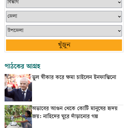
খুঁজুন
পাঠকের আগ্রহ
ভুল স্বীকার করে ক্ষমা চাইলেন ইনফান্তিনো
অভাবের আগুন থেকে কোটি মানুষের হৃদয়
জয়: নাহিদের ঘুরে দাঁড়ানোর গল্প