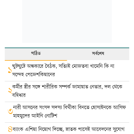
পঠিত
সর্বশেষ
ঘুটঘুটে অন্ধকারে বৈঠক, সত্যিই মোজতবা খামেনি কি না
১
সন্দেহ পেজেশকিয়ানের
কর্মীর স্ত্রীর সঙ্গে শারীরিক সম্পর্ক জামায়াত নেতার, দল থেকে
২
বহিষ্কার
নারী আসনের সংসদ সদস্য বিথীকা বিনতে হোসাইনকে আসিফ
৩
মাহমুদের আইনি নোটিশ
৪
ব্যাংক এশিয়া নিয়োগ দিচ্ছে, স্নাতক পাসেই আবেদনের সুযোগ