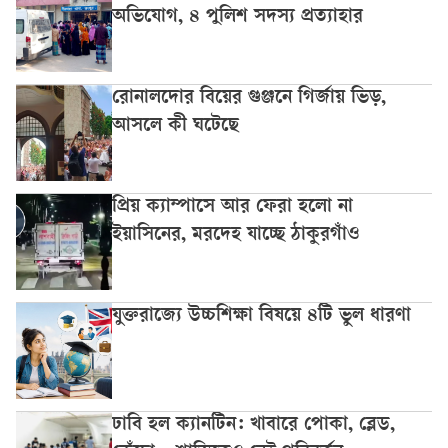
অভিযোগ, ৪ পুলিশ সদস্য প্রত্যাহার
রোনালদোর বিয়ের গুঞ্জনে গির্জায় ভিড়,
আসলে কী ঘটেছে
প্রিয় ক্যাম্পাসে আর ফেরা হলো না
ইয়াসিনের, মরদেহ যাচ্ছে ঠাকুরগাঁও
যুক্তরাজ্যে উচ্চশিক্ষা বিষয়ে ৪টি ভুল ধারণা
ঢাবি হল ক্যানটিন: খাবারে পোকা, ব্লেড,