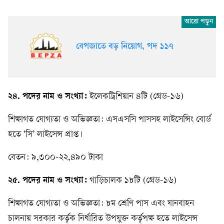
বেপজাতে বড় নিয়োগ, পদ ১১৭
২৪. পদের নাম ও সংখ্যা:
ইলেকট্রিশিয়ান ৪টি (গ্রেড-১৬)
শিক্ষাগত যোগ্যতা ও অভিজ্ঞতা: এসএসসি পাসসহ লাইসেন্সিং বোর্ড
হতে ‘সি’ লাইসেন্স প্রাপ্ত।
বেতন: ৯,৩০০-২২,৪৯০ টাকা
২৫. পদের নাম ও সংখ্যা:
গাড়িচালক ১৮টি (গ্রেড-১৬)
শিক্ষাগত যোগ্যতা ও অভিজ্ঞতা: ৮ম শ্রেণি পাস এবং যানবাহন
চালনায় সরকার কর্তৃক নির্ধারিত উপযুক্ত কর্তৃপক্ষ হতে লাইসেন্স