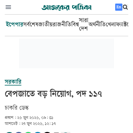
En
সারা
ইপেপার
সর্বশেষ
জাতীয়
রাজনীতি
বিশ্ব
অর্থনীতি
খেলা
ফ্যাক্টচ
দেশ
সরকারি
বেপজাতে বড় নিয়োগ, পদ ১১৭
চাকরি ডেস্ক
প্রকাশ :
২৬ জুন ২০২৬, ০৯: ৩১
আপডেট :
২৭ জুন ২০২৬, ১২: ১৭