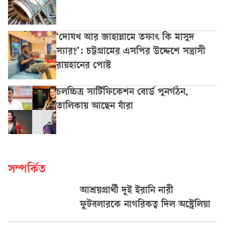
‘দোযখ আর জাহান্নামে তফাৎ কি মাসুদ
স্যার?’: চট্টগ্রামের এসপির উদ্দেশে সন্ত্রাসী
রায়হানের পোস্ট
চলচ্চিত্র সার্টিফিকেশন বোর্ড পুনর্গঠন,
তালিকায় আছেন যাঁরা
সম্পর্কিত
আশ্রয়প্রার্থী দুই ইরানি নারী
ফুটবলারকে নাগরিকত্ব দিল অস্ট্রেলিয়া