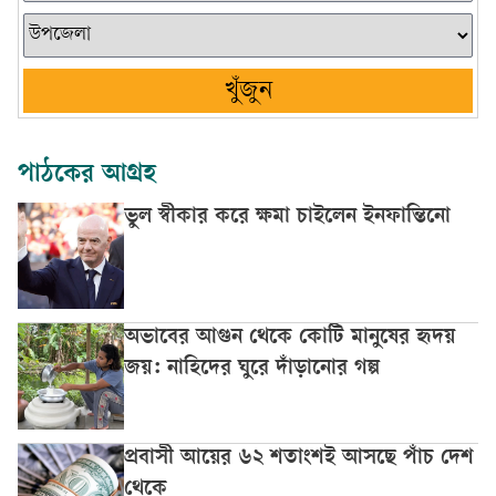
খুঁজুন
পাঠকের আগ্রহ
ভুল স্বীকার করে ক্ষমা চাইলেন ইনফান্তিনো
অভাবের আগুন থেকে কোটি মানুষের হৃদয়
জয়: নাহিদের ঘুরে দাঁড়ানোর গল্প
প্রবাসী আয়ের ৬২ শতাংশই আসছে পাঁচ দেশ
থেকে