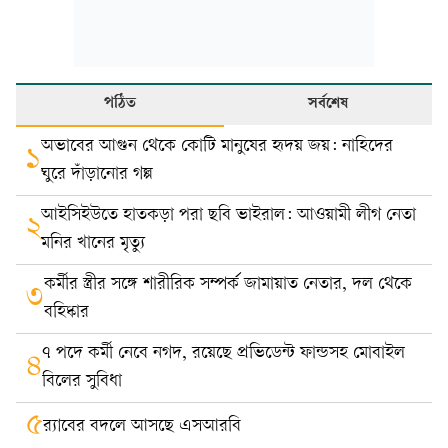
পঠিত
সর্বশেষ
অভাবের আগুন থেকে কোটি মানুষের হৃদয় জয়: নাহিদের
১
ঘুরে দাঁড়ানোর গল্প
আইসিইউতে হাতকড়া পরা ছবি ভাইরাল: আওয়ামী লীগ নেতা
২
মনির খানের মৃত্যু
কর্মীর স্ত্রীর সঙ্গে শারীরিক সম্পর্ক জামায়াত নেতার, দল থেকে
৩
বহিষ্কার
৭ পদে কর্মী নেবে নগদ, রয়েছে প্রভিডেন্ট ফান্ডসহ মোবাইল
৪
বিলের সুবিধা
৫
র‍্যাবের বদলে আসছে এসআরবি