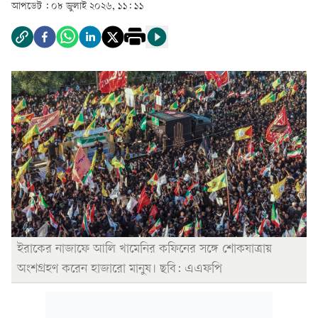
আপডেট :
০৮ জুলাই ২০২৬, ১১: ১১
ইরাকের নাজাফে আলি খামেনির কফিনের সঙ্গে শোকযাত্রায়
অংশগ্রহণ করেন হাজারো মানুষ। ছবি: এএফপি