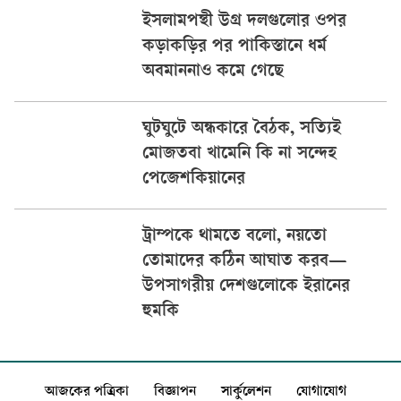
ইসলামপন্থী উগ্র দলগুলোর ওপর
কড়াকড়ির পর পাকিস্তানে ধর্ম
অবমাননাও কমে গেছে
ঘুটঘুটে অন্ধকারে বৈঠক, সত্যিই
মোজতবা খামেনি কি না সন্দেহ
পেজেশকিয়ানের
ট্রাম্পকে থামতে বলো, নয়তো
তোমাদের কঠিন আঘাত করব—
উপসাগরীয় দেশগুলোকে ইরানের
হুমকি
আজকের পত্রিকা
বিজ্ঞাপন
সার্কুলেশন
যোগাযোগ