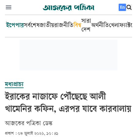
En
সারা
ইপেপার
সর্বশেষ
জাতীয়
রাজনীতি
বিশ্ব
অর্থনীতি
খেলা
ফ্যাক্টচ
দেশ
মধ্যপ্রাচ্য
ইরাকের নাজাফে পৌঁছেছে আলী
খামেনির কফিন, এরপর যাবে কারবালায়
আজকের পত্রিকা ডেস্ক­
প্রকাশ :
০৮ জুলাই ২০২৬, ১০: ৪১