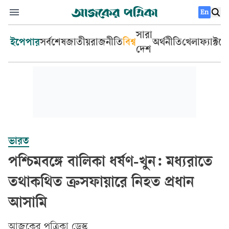
En
সারা
ইপেপার
সর্বশেষ
জাতীয়
রাজনীতি
বিশ্ব
অর্থনীতি
খেলা
ফ্যাক্টচ
দেশ
ভারত
পশ্চিমবঙ্গে বালিকা ধর্ষণ-খুন: মধ্যরাতে
তথাকথিত ক্রসফায়ারে নিহত প্রধান
আসামি
আজকের পত্রিকা ডেস্ক­