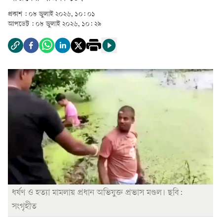
প্রকাশ :
০৮ জুলাই ২০২৬, ১০: ০১
আপডেট :
০৮ জুলাই ২০২৬, ১০: ২৯
ধর্ষণ ও হত্যা মামলায় প্রধান অভিযুক্ত প্রভাস মণ্ডল। ছবি:
সংগৃহীত