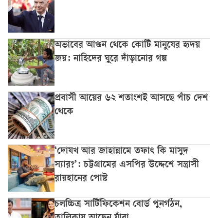
অভাবের আগুন থেকে কোটি মানুষের হৃদয়
জয়: নাহিদের ঘুরে দাঁড়ানোর গল্প
প্রবাসী আয়ের ৬২ শতাংশই আসছে পাঁচ দেশ
থেকে
‘দোযখ আর জাহান্নামে তফাৎ কি মাসুদ
স্যার?’: চট্টগ্রামের এসপির উদ্দেশে সন্ত্রাসী
রায়হানের পোস্ট
চলচ্চিত্র সার্টিফিকেশন বোর্ড পুনর্গঠন,