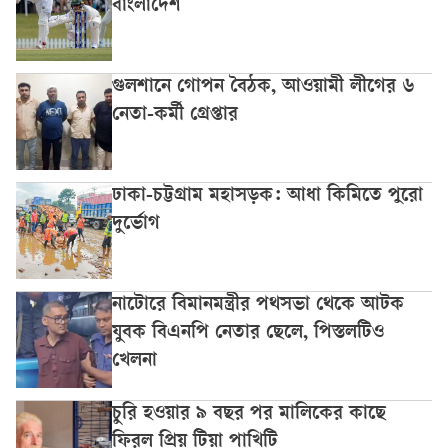
বাংলাদেশ
গুলশানে গোপন বৈঠক, আওয়ামী লীগের ৬
নেতা-কর্মী গ্রেপ্তার
ঢাকা-চট্টগ্রাম মহাসড়ক: আধা কিমিতে পুরো
দুর্ভোগ
নাটোরে বিমানমন্ত্রীর পথসভা থেকে আটক
যুবক বিএনপি নেতার ছেলে, পিস্তলটিও
খেলনা
চুরি হওয়ার ৯ বছর পর মালিকের কাছে
ফিরল প্রিয় টিয়া পাখিটি