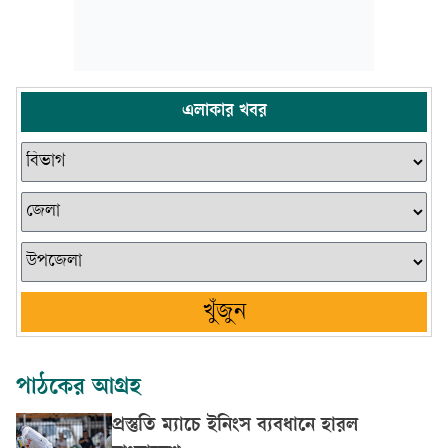
এলাকার খবর
খুঁজুন
পাঠকের আগ্রহ
প্রস্তুতি ম্যাচে ইনিংস ব্যবধানে হারল