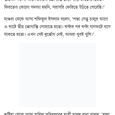
ফিরতেও কোনো সমস্যা হয়নি, সরাসরি ফেরিতে উঠতে পেরেছি।’
মাগুরা থেকে আসা শফিকুল ইসলাম বলেন, ‘পদ্মা সেতু চালুর আগে
এ ঘাটে তীব্র ভোগান্তি পোহাতে হতো। ঘণ্টার পর ঘণ্টা যানজটে বসে
থাকতে হতো। এখন সেই দুর্ভোগ নেই, আমরা খুবই খুশি।’
কুষ্টিয়া থেকে আসা হানিফ পরিবহনের যাত্রী মাসুদ রানা বলেন, ‘পদ্মা