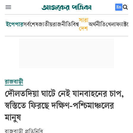
En
সারা
ইপেপার
সর্বশেষ
জাতীয়
রাজনীতি
বিশ্ব
অর্থনীতি
খেলা
ফ্যাক্টচ
দেশ
রাজবাড়ী
দৌলতদিয়া ঘাটে নেই যানবাহনের চাপ,
স্বস্তিতে ফিরছে দক্ষিণ-পশ্চিমাঞ্চলের
মানুষ
রাজবাড়ী প্রতিনিধি