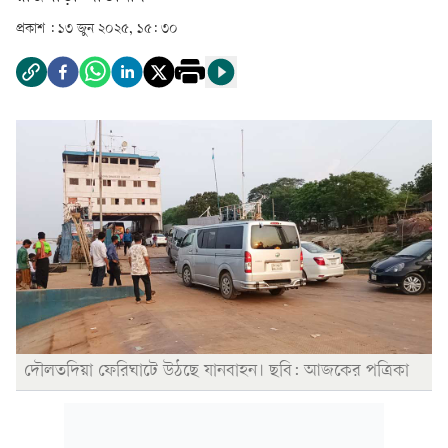
প্রকাশ :
১৩ জুন ২০২৫, ১৫: ৩০
দৌলতদিয়া ফেরিঘাটে উঠছে যানবাহন। ছবি: আজকের পত্রিকা