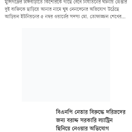
মুন্সিগঞ্জের টঙ্গিবাড়ীতে কিশোরকে গাছে বেঁধে নির্যাতনের ঘটনায় গ্রেপ্তার
দুই ব্যক্তিকে ছাড়িয়ে আনার নামে ঘুষ লেনদেনের অভিযোগ উঠেছে
আড়িয়ল ইউনিয়নের ৫ নম্বর ওয়ার্ডের সদস্য মো. তোফাজ্জল শেখের
বিরুদ্ধে। অভিযোগে ৭০ হাজার টাকা লেনদেনের কথা বলা হলেও
সংশ্লিষ্টরা এ নিয়ে ভিন্ন বক্তব্য দিয়েছেন।
বিএনপি নেতার বিরুদ্ধে দরিদ্রদের
জন্য বরাদ্দ সরকারি ল্যাট্রিন
ছিনিয়ে নেওয়ার অভিযোগ