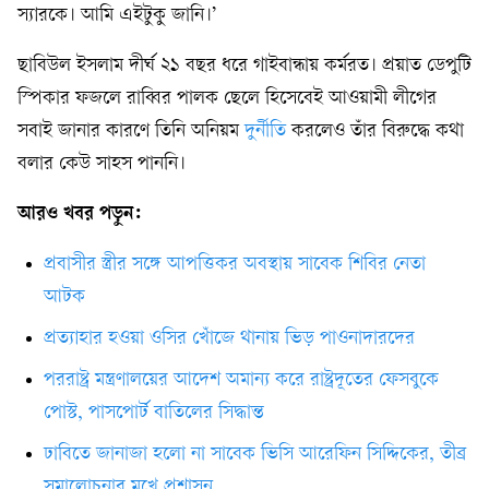
স্যারকে। আমি এইটুকু জানি।’
ছাবিউল ইসলাম দীর্ঘ ২১ বছর ধরে গাইবান্ধায় কর্মরত। প্রয়াত ডেপুটি
স্পিকার ফজলে রাব্বির পালক ছেলে হিসেবেই আওয়ামী লীগের
সবাই জানার কারণে তিনি অনিয়ম
দুর্নীতি
করলেও তাঁর বিরুদ্ধে কথা
বলার কেউ সাহস পাননি।
আরও খবর পড়ুন:
প্রবাসীর স্ত্রীর সঙ্গে আপত্তিকর অবস্থায় সাবেক শিবির নেতা
আটক
প্রত্যাহার হওয়া ওসির খোঁজে থানায় ভিড় পাওনাদারদের
পররাষ্ট্র মন্ত্রণালয়ের আদেশ অমান্য করে রাষ্ট্রদূতের ফেসবুকে
পোস্ট, পাসপোর্ট বাতিলের সিদ্ধান্ত
ঢাবিতে জানাজা হলো না সাবেক ভিসি আরেফিন সিদ্দিকের, তীব্র
সমালোচনার মুখে প্রশাসন