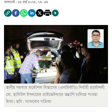
আপডেট :
১৫ মার্চ ২০২৫, ০৯: ৫৯
স্থানীয় সরকার প্রকৌশল বিভাগের (এলজিইডি) নির্বাহী প্রকৌশলী
মো. ছাবিউল ইসলামের প্রাইভেটকারে তল্লাশি চালিয়ে পাওয়া
টাকা। ছবি: আজকের পত্রিকা