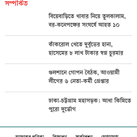
সম্পর্কিত
বিয়েবাড়িতে খাবার নিয়ে তুলকালাম,
বর-কনেপক্ষের সংঘর্ষে আহত ১০
কাঁকরোল খেতে দুর্বৃত্তের হানা,
হাসেমের ৮ লাখ টাকার স্বপ্ন চুরমার
গুলশানে গোপন বৈঠক, আওয়ামী
লীগের ৬ নেতা-কর্মী গ্রেপ্তার
ঢাকা-চট্টগ্রাম মহাসড়ক: আধা কিমিতে
পুরো দুর্ভোগ