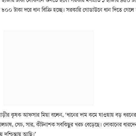
৬ হাজার টাকা লোকসান গুনতে হবে। সরকার মণপ্রতি ১ হাজার ৪৫০ টাকা
৮০০ টাকা দরে ধান বিক্রি হচ্ছে। সরকারি গোডাউনে ধান দিতে গেলে 
বাড়ীর কৃষক আফসার মিয়া বলেন, ‘ধানের দাম কমে যাওয়ায় বড় ধরনে
লচাষ, সেচ, সার, কীটনাশক সবকিছুর খরচ বেড়েছে। দোকানের ধারদে
দুশ্চিন্তায় আছি।’