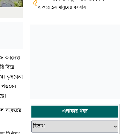
৫
একরে ১২ মানুষের বসবাস
কাজ করলেও
রি দিয়ে
কম। কৃষকেরা
ে পড়বেন
ছে।
েল সংকটের
এলাকার খবর