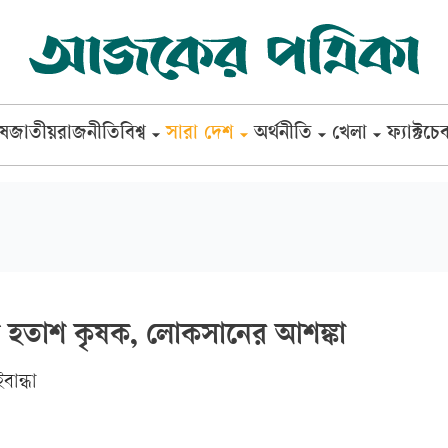
েষ
জাতীয়
রাজনীতি
বিশ্ব
সারা দেশ
অর্থনীতি
খেলা
ফ্যাক্টচে
য়ে হতাশ কৃষক, লোকসানের আশঙ্কা
ান্ধা