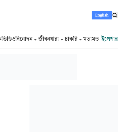
English
ক
ভিডিও
বিনোদন
জীবনধারা
চাকরি
মতামত
ইপেপার