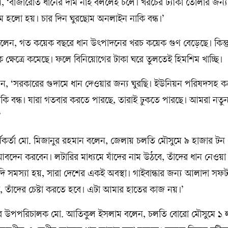
‘বাজারোত ধানের দাম নাই বললেই চলে। খরচের ট্যাকা তোলার জন্
কম হলো হয়। চার দিন ঘুরছোম অনলাইন নাকি বন্ধ।’
া বলেন, গত কয়েক বছরে ধান উৎপাদনের খরচ কয়েক গুণ বেড়েছে। কিন্তু
ক্ষেত্রে কমেছে। ফলে বিনিয়োগের টাকা ঘরে তুলতেই হিমশিম খাচ্ছি।
ন, ‘সরকারের গুদামে ধান দেওয়ার জন্য ঘুরছি। ইউনিয়ন পরিষদসহ 
কি বন্ধ। যারা গতবার করতে পারছে, তারাই ঢুকতে পারছে। আমরা নতু
’
ক কর্মকর্তা মো. মিজানুর রহমান বলেন, জেলায় চলতি মৌসুমে ৯ হাজার টন 
দেন করবেন। লটারির মাধ্যমে যাঁদের নাম উঠবে, তাঁদের ধান নেওয়া
 সমস্যা হয়, সারা দেশের একই অবস্থা। গাইবান্ধার জন্য আলাদা সফট
 তাঁদের চেষ্টা করতে হবে। এটা আমার হাতের কাজ নয়।’
সারণের উপপরিচালক মো. আতিকুল ইসলাম বলেন, চলতি বোরো মৌসুমে ১ 