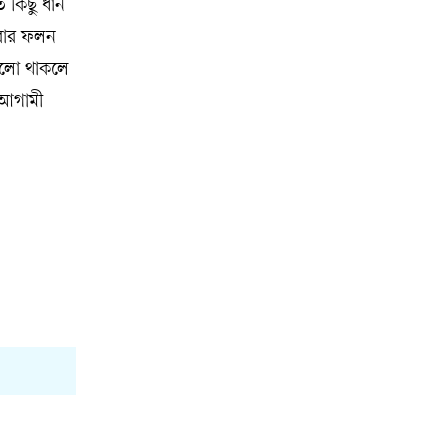
 কিছু ধান
এবার ফলন
ভালো থাকলে
 আগামী