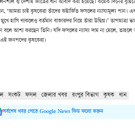
লনশীল ও দেশীয় জাতের ধান আবাদ করা হয়েছে। কয়েক দিনের বৃষ্টিতে
, ‘আমরা চাই কৃষকেরা তাঁদের কষ্টার্জিত ফসলের ন্যায্যমূল্য পান। 
খে হাসি থাকলেও বর্তমান বাজারদর নিয়ে তাঁরা উদ্বিগ্ন।’ তাপমাত্রা 
াবেন বলে আশা করছেন তিনি। যদি ফসলের ন্যায্য দাম না মেলে, তাহলে
ন এই জনপদের কৃষকেরা।
েল
সংকট
ফসল
জেলার খবর
রংপুর বিভাগ
কৃষক
ধান
সর্বশেষ খবর পেতে Google News ফিড ফলো করুন