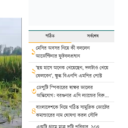
পঠিত
সর্বশেষ
মেসির অবসর নিয়ে কী বললেন
১
আর্জেন্টিনার ফুটবলপ্রধান
‘ছয় মাসে অনেক খেয়েছেন, দলটাও খেয়ে
২
ফেলবেন’, ক্ষুব্ধ বিএনপি এমপির পোস্ট
ডেপুটি স্পিকারের স্বাক্ষর জালের
৩
অভিযোগ: বরগুনার এসি ল্যান্ডের বিরুদ্ধে
মামলা
বাংলাদেশকে নিয়ে গঠিত সামুদ্রিক জোটের
৪
কমান্ডারের নাম ঘোষণা করল সৌদি
একটি গ্রামে মাত্র দুটি পরিবার, ১০৭