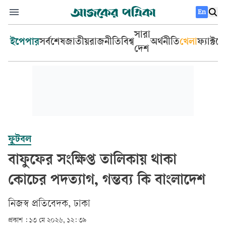
En
সারা
ইপেপার
সর্বশেষ
জাতীয়
রাজনীতি
বিশ্ব
অর্থনীতি
খেলা
ফ্যাক্টচ
দেশ
ফুটবল
বাফুফের সংক্ষিপ্ত তালিকায় থাকা
কোচের পদত্যাগ, গন্তব্য কি বাংলাদেশ
‎নিজস্ব প্রতিবেদক, ঢাকা‎
প্রকাশ :
১৩ মে ২০২৬, ১২: ৩৯