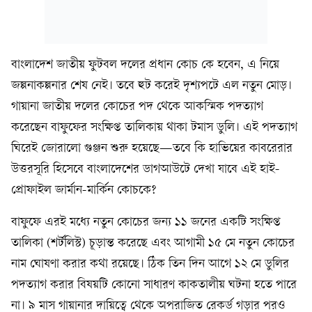
বাংলাদেশ জাতীয় ফুটবল দলের প্রধান কোচ কে হবেন, এ নিয়ে
জল্পনাকল্পনার শেষ নেই। তবে হুট করেই দৃশ্যপটে এল নতুন মোড়।
গায়ানা জাতীয় দলের কোচের পদ থেকে আকস্মিক পদত্যাগ
করেছেন বাফুফের সংক্ষিপ্ত তালিকায় থাকা টমাস ডুলি। এই পদত্যাগ
ঘিরেই জোরালো গুঞ্জন শুরু হয়েছে—তবে কি হাভিয়ের কাবরেরার
উত্তরসূরি হিসেবে বাংলাদেশের ডাগআউটে দেখা যাবে এই হাই-
প্রোফাইল জার্মান-মার্কিন কোচকে?
​বাফুফে এরই মধ্যে নতুন কোচের জন্য ১১ জনের একটি সংক্ষিপ্ত
তালিকা (শর্টলিস্ট) চূড়ান্ত করেছে এবং আগামী ১৫ মে নতুন কোচের
নাম ঘোষণা করার কথা রয়েছে। ঠিক তিন দিন আগে ১২ মে ডুলির
পদত্যাগ করার বিষয়টি কোনো সাধারণ কাকতালীয় ঘটনা হতে পারে
না। ৯ মাস গায়ানার দায়িত্বে থেকে অপরাজিত রেকর্ড গড়ার পরও