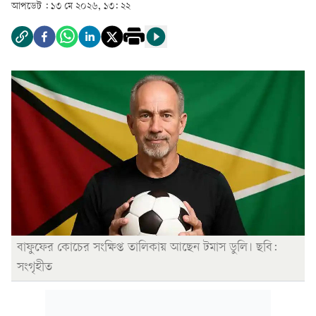
আপডেট :
১৩ মে ২০২৬, ১৩: ২২
বাফুফের কোচের সংক্ষিপ্ত তালিকায় আছেন টমাস ডুলি। ছবি:
সংগৃহীত