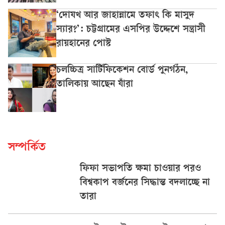
‘দোযখ আর জাহান্নামে তফাৎ কি মাসুদ
স্যার?’: চট্টগ্রামের এসপির উদ্দেশে সন্ত্রাসী
রায়হানের পোস্ট
চলচ্চিত্র সার্টিফিকেশন বোর্ড পুনর্গঠন,
তালিকায় আছেন যাঁরা
সম্পর্কিত
ফিফা সভাপতি ক্ষমা চাওয়ার পরও
বিশ্বকাপ বর্জনের সিদ্ধান্ত বদলাচ্ছে না
তারা