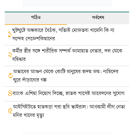
পঠিত
সর্বশেষ
ঘুটঘুটে অন্ধকারে বৈঠক, সত্যিই মোজতবা খামেনি কি না
১
সন্দেহ পেজেশকিয়ানের
কর্মীর স্ত্রীর সঙ্গে শারীরিক সম্পর্ক জামায়াত নেতার, দল থেকে
২
বহিষ্কার
অভাবের আগুন থেকে কোটি মানুষের হৃদয় জয়: নাহিদের
৩
ঘুরে দাঁড়ানোর গল্প
৪
ব্যাংক এশিয়া নিয়োগ দিচ্ছে, স্নাতক পাসেই আবেদনের সুযোগ
আইসিইউতে হাতকড়া পরা ছবি ভাইরাল: আওয়ামী লীগ নেতা
৫
মনির খানের মৃত্যু