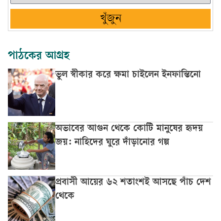
খুঁজুন
পাঠকের আগ্রহ
ভুল স্বীকার করে ক্ষমা চাইলেন ইনফান্তিনো
অভাবের আগুন থেকে কোটি মানুষের হৃদয়
জয়: নাহিদের ঘুরে দাঁড়ানোর গল্প
প্রবাসী আয়ের ৬২ শতাংশই আসছে পাঁচ দেশ
থেকে