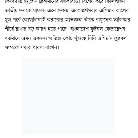
কিংবদন্তি ইয়ুর্গেন ক্লিন্সমানের সহকারীও। বিশেষ করে ফিলিপাইন
জাতীয় দলকে সাফল্য এনে দেওয়া এবং প্রথমবার এশিয়ান কাপের
মূল পর্বে কোয়ালিফাই করানোর অভিজ্ঞতা তাঁকে বাফুফের তালিকার
শীর্ষে রাখার বড় কারণ হতে পারে। বাংলাদেশ ফুটবল ফেডারেশন
বর্তমানে এমন একজন অভিজ্ঞ কোচ খুঁজছে যিনি এশিয়ান ফুটবল
সম্পর্কে সম্যক ধারণা রাখেন।