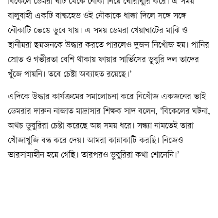
বিকেলে ডেমরা ঘাট থেকে নৌকা নিয়ে ঘোরাঘুরি করে। এ সময়
বালুবাহী একটি বাল্কহেড ওই নৌকাকে ধাক্কা দিলে সঙ্গে সঙ্গে
নৌকাটি ভেঙে ডুবে যায়। এ সময় ডেমরা খেয়াঘাটের মাঝি ও
স্থানীয়রা ছয়জনকে উদ্ধার করতে পারলেও দুজন নিখোঁজ হয়। পানির
স্রোত ও গভীরতা বেশি থাকায় ফায়ার সার্ভিসের ডুবুরি দল তাদের
খুঁজে পায়নি। তবে চেষ্টা অব্যাহত রয়েছে।’
এদিকে উদ্ধার কার্যক্রমের সমালোচনা করে নিখোঁজ একজনের ভাই
ডেমরার দারুন নাজাত মাদ্রাসার শিক্ষক সাদ বলেন, ‘বিকেলের ঘটনা,
অথচ ডুবুরিরা চেষ্টা করেছে অল্প সময় ধরে। সন্ধ্যা নামতেই তারা
খোঁজাখুজি বন্ধ করে দেয়। আমরা কান্নাকাটি করছি। নিজেও
ভারসাম্যহীন হয়ে গেছি। তারপরও ডুবুরিরা কথা শোনেনি।’