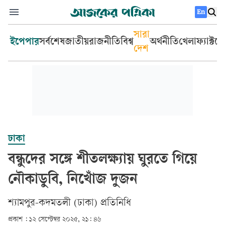
En
সারা
ইপেপার
সর্বশেষ
জাতীয়
রাজনীতি
বিশ্ব
অর্থনীতি
খেলা
ফ্যাক্টচ
দেশ
ঢাকা
বন্ধুদের সঙ্গে শীতলক্ষ্যায় ঘুরতে গিয়ে
নৌকাডুবি, নিখোঁজ দুজন
শ্যামপুর-কদমতলী (ঢাকা) প্রতিনিধি
প্রকাশ :
১২ সেপ্টেম্বর ২০২৫, ২১: ৪৬