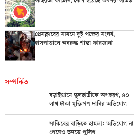
অস্থিরতা কাটেনি, যোগ হয়েছে অবসর-আতঙ্ক
প্রেসক্লাবের সামনে দুই পক্ষের সংঘর্ষ,
হাসপাতালে অবরুদ্ধ শান্তা ফারজানা
সম্পর্কিত
বড়াইগ্রামে স্কুলছাত্রীকে অপহরণ, ৪০
লাখ টাকা মুক্তিপণ দাবির অভিযোগ
সাকিবের বাড়িতে হামলা: অভিযোগ না
পেলেও তদন্তে পুলিশ