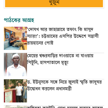
খুঁজুন
পাঠকের আগ্রহ
‘দোযখ আর জাহান্নামে তফাৎ কি মাসুদ
স্যার?’: চট্টগ্রামের এসপির উদ্দেশে সন্ত্রাসী
রায়হানের পোস্ট
মেয়ের শ্বশুরবাড়ির দাওয়াতে না যাওয়ায়
পিটুনি, হাসপাতালে মৃত্যু
ড. ইউনূসকে সঙ্গে নিয়ে জুলাই স্মৃতি জাদুঘর
উদ্বোধন করলেন প্রধানমন্ত্রী