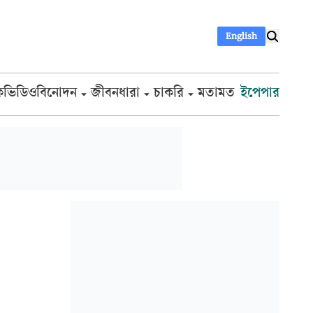
English
ক
ভিডিও
বিনোদন
জীবনধারা
চাকরি
মতামত
ইপেপার