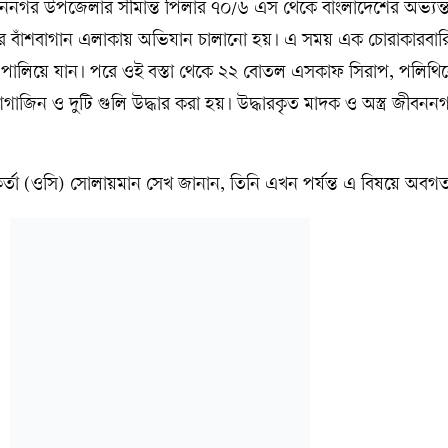
ীবননগর উপজেলার সীমান্ত পিলার ৭০/৬ এস থেকে বাংলাদেশের অভ্যন্
িনের বাঁশবাগান এলাকায় অভিযান চালানো হয়। এ সময় এক চোরাকারবার
ে পালিয়ে যান। পরে ওই বস্তা থেকে ২২ বোতল এসকাফ সিরাপ, পলিথ
াগাজিন ও দুটি গুলি উদ্ধার করা হয়। উদ্ধারকৃত মাদক ও অস্ত্র জীবনন
্মকর্তা (ওসি) সোলায়মান সেখ জানান, তিনি এখন পর্যন্ত এ বিষয়ে অবগ