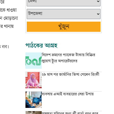
তরে
িকে ধাওয়া
িনে মোড়ানো
খুঁজুন
গর থানায়
পাঠকের আগ্রহ
ত নন।
বিদেশ ভ্রমণের প্যাকেজ টাকায় বিক্রির
সুযোগ ট্যুর অপারেটরদের
২৯ মাস পর জার্মানির ভিসা পেলেন রিংকী
ব্যবসায় এআই ব্যবহারের সেরা উপায়