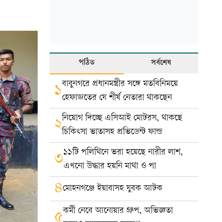
পঠিত
সর্বশেষ
বাবুনগরে প্রধানমন্ত্রীর সঙ্গে মতবিনিময়ে
১
হেফাজতের যে শীর্ষ নেতারা থাকছেন
নিয়োগ দিচ্ছে এসিআই মোটরস, থাকছে
২
চিকিৎসা ভাতাসহ প্রভিডেন্ট ফান্ড
১১টি পলিথিনে ভরা হয়েছে নারীর লাশ,
৩
এখনো উদ্ধার হয়নি মাথা ও পা
৪
মোহনগঞ্জে ইয়াবাসহ যুবক আটক
কর্মী নেবে আনোয়ার গ্রুপ, অভিজ্ঞতা
৫