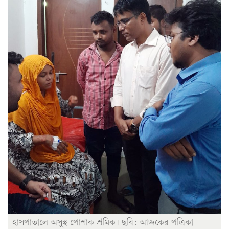
হাসপাতালে অসুস্থ পোশাক শ্রমিক। ছবি: আজকের পত্রিকা