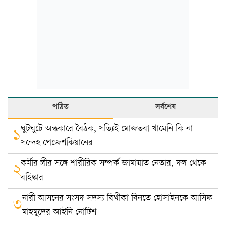
পঠিত
সর্বশেষ
ঘুটঘুটে অন্ধকারে বৈঠক, সত্যিই মোজতবা খামেনি কি না
১
সন্দেহ পেজেশকিয়ানের
কর্মীর স্ত্রীর সঙ্গে শারীরিক সম্পর্ক জামায়াত নেতার, দল থেকে
২
বহিষ্কার
নারী আসনের সংসদ সদস্য বিথীকা বিনতে হোসাইনকে আসিফ
৩
মাহমুদের আইনি নোটিশ