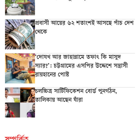
প্রবাসী আয়ের ৬২ শতাংশই আসছে পাঁচ দেশ
থেকে
‘দোযখ আর জাহান্নামে তফাৎ কি মাসুদ
স্যার?’: চট্টগ্রামের এসপির উদ্দেশে সন্ত্রাসী
রায়হানের পোস্ট
চলচ্চিত্র সার্টিফিকেশন বোর্ড পুনর্গঠন,
তালিকায় আছেন যাঁরা