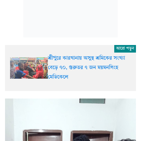
শ্রীপুরে কারখানায় অসুস্থ শ্রমিকের সংখ্যা
বেড়ে ৭০, গুরুতর ৭ জন ময়মনসিংহ
মেডিকেলে