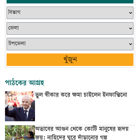
খুঁজুন
পাঠকের আগ্রহ
ভুল স্বীকার করে ক্ষমা চাইলেন ইনফান্তিনো
অভাবের আগুন থেকে কোটি মানুষের হৃদয়
জয়: নাহিদের ঘুরে দাঁড়ানোর গল্প