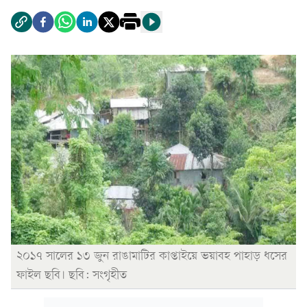
২০১৭ সালের ১৩ জুন রাঙামাটির কাপ্তাইয়ে ভয়াবহ পাহাড় ধসের
ফাইল ছবি। ছবি: সংগৃহীত