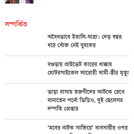
সম্পর্কিত
অবৈধভাবে ইতালি-যাত্রা: দেড় বছর
ধরে খোঁজ নেই যুবকের
বগুড়ায় প্রাইভেট কারের ধাক্কায়
মোটরসাইকেল আরোহী স্বামী-স্ত্রীর মৃত্যু
ভাড়া বাসায় তরুণীদের আটকে রেখে
বানাতেন পর্নো ভিডিও, দুই ছেলেসহ
দম্পতি গ্রেপ্তার
‘মবের নাটক সাজিয়ে’ ব্যবসায়ীর ওপর