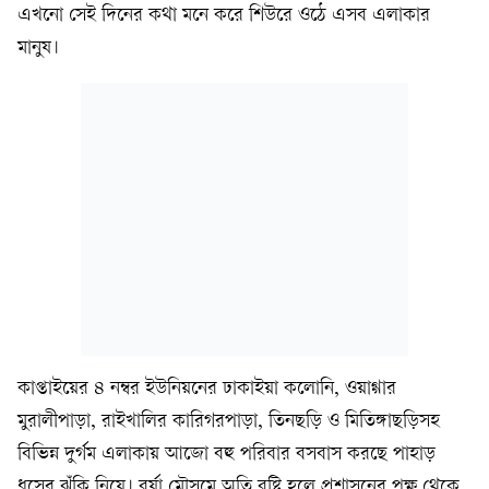
এখনো সেই দিনের কথা মনে করে শিউরে ওঠে এসব এলাকার
মানুষ।
কাপ্তাইয়ের ৪ নম্বর ইউনিয়নের ঢাকাইয়া কলোনি, ওয়াগ্গার
মুরালীপাড়া, রাইখালির কারিগরপাড়া, তিনছড়ি ও মিতিঙ্গাছড়িসহ
বিভিন্ন দুর্গম এলাকায় আজো বহু পরিবার বসবাস করছে পাহাড়
ধসের ঝুঁকি নিয়ে। বর্ষা মৌসুমে অতি বৃষ্টি হলে প্রশাসনের পক্ষ থেকে