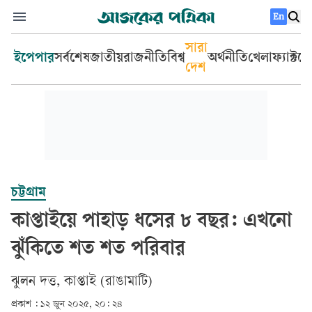
En
সারা
ইপেপার
সর্বশেষ
জাতীয়
রাজনীতি
বিশ্ব
অর্থনীতি
খেলা
ফ্যাক্টচ
দেশ
চট্টগ্রাম
কাপ্তাইয়ে পাহাড় ধসের ৮ বছর: এখনো
ঝুঁকিতে শত শত পরিবার
ঝুলন দত্ত, কাপ্তাই (রাঙামাটি)
প্রকাশ :
১২ জুন ২০২৫, ২০: ২৪