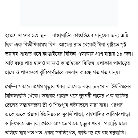
২০১৭ সালের ১৩ জুন—রাঙামাটির কাপ্তাইয়ের মানুষের জন্য এটি
ছিল এক বিভীষিকাময় দিন। আগের রাত থেকেই টানা বৃষ্টিতে সৃষ্ট
ভয়াবহ পাহাড় ধসে কাপ্তাইয়ের বিভিন্ন এলাকায় প্রাণ হারায় ১৮ জন।
আট বছর পার হলেও আজও কাপ্তাইয়ের বিভিন্ন এলাকায় পাহাড়ের
ঢালে ও পাদদেশে ঝুঁকিপূর্ণভাবে বসবাস করছে শত শত মানুষ।
সেদিন সকালে প্রথম মৃত্যুর খবর আসে ১ নম্বর চন্দ্রঘোনা ইউনিয়নের
মিতিঙ্গাছড়ি থেকে। ভয়াবহ পাহাড় ধসে নুরনবী নামের এক ব্যক্তির
ছেলের সন্তানসম্ভবা স্ত্রী ও শিশুপুত্র ঘটনাস্থলে মারা যায়। এরপর
একে একে ওয়াগ্গা ইউনিয়নের মুরালীপাড়া, রাইখালির কারিগরপাড়া
ও চিৎমরম এলাকা থেকে আসতে থাকে মৃত্যুর খবর। পাহাড়ি ঢলে
তলিয়ে যায় শত শত একর সবজিখেত, ক্ষতিগ্রস্ত হয় বহু ঘরবাড়ি।