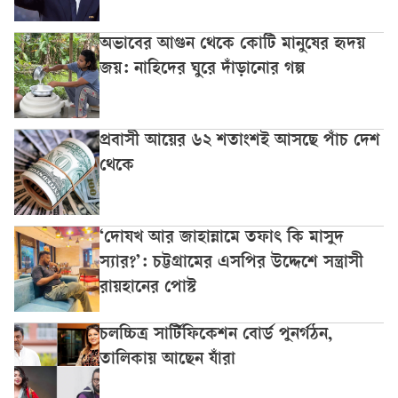
অভাবের আগুন থেকে কোটি মানুষের হৃদয়
জয়: নাহিদের ঘুরে দাঁড়ানোর গল্প
প্রবাসী আয়ের ৬২ শতাংশই আসছে পাঁচ দেশ
থেকে
‘দোযখ আর জাহান্নামে তফাৎ কি মাসুদ
স্যার?’: চট্টগ্রামের এসপির উদ্দেশে সন্ত্রাসী
রায়হানের পোস্ট
চলচ্চিত্র সার্টিফিকেশন বোর্ড পুনর্গঠন,
তালিকায় আছেন যাঁরা