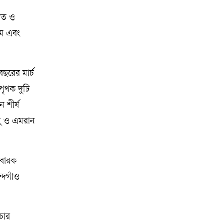
ফাত ও
মে এবং
ছরের মার্চ
পৃথক দুটি
 শীর্ষ
পু ও এমরান
োবারক
্দগাঁও
চার