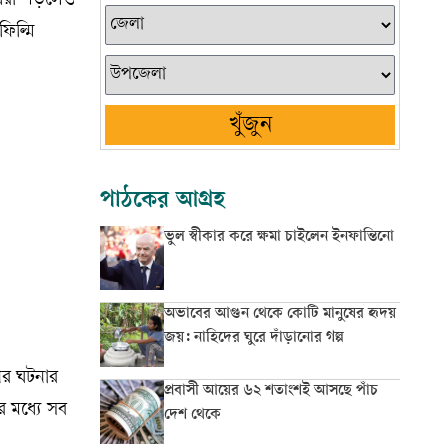
 ধরা পড়লেও
িল্মি
খুঁজুন
পাঠকের আগ্রহ
ভুল স্বীকার করে ক্ষমা চাইলেন ইনফান্তিনো
অভাবের আগুন থেকে কোটি মানুষের হৃদয়
জয়: নাহিদের ঘুরে দাঁড়ানোর গল্প
নের ঘটনার
প্রবাসী আয়ের ৬২ শতাংশই আসছে পাঁচ
 মধ্যে সব
দেশ থেকে