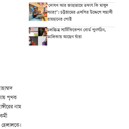
‘দোযখ আর জাহান্নামে তফাৎ কি মাসুদ
স্যার?’: চট্টগ্রামের এসপির উদ্দেশে সন্ত্রাসী
রায়হানের পোস্ট
চলচ্চিত্র সার্টিফিকেশন বোর্ড পুনর্গঠন,
তালিকায় আছেন যাঁরা
হাম্মদ
নায় পৃথক
ঙ্গীরের নাম
র্মী
ও হেলালকে।