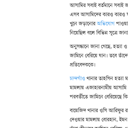
আসামির সবাই বর্তমানে সবাই জ
এসব আসামিদের কারও কারও সং
খুনে জড়ানোর
অভিযোগ
পাওয়া
নিয়েছিল বলে বিভিন্ন সূত্রে জান
অনুসন্ধানে জানা গেছে, হত্যা ও
জামিনে বেরিয়ে যান। তবে তাঁদের
প্রতিবেদককে।
চান্দগাঁও
থানার তাহসিন হত্যা মা
মামলায় এজাহারনামীয় আসামি ও
পরবর্তীতে জামিনে বেরিয়েছে ক
বায়েজিদ থানার ওসি আরিফুর রহ
দেওয়ার মামলায় বোরহান, ইমন ও