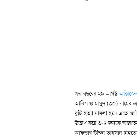
গত বছরের ২৯ আগস্ট
অক্সিজে
আনিস ও মাসুদ (৩০) নামের এক 
দুটি হত্যা মামলা হয়। এতে ছোট
উল্লেখ করে ৩-৪ জনকে অজ্ঞাত
আফতাব উদ্দিন তাহসান নিহতের