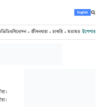
English
ক
ভিডিও
বিনোদন
জীবনধারা
চাকরি
মতামত
ইপেপার
ীরা।
ীরা।