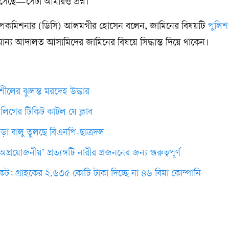
এসেছে—সেটা আমারও প্রশ্ন।’
উপকমিশনার (ডিসি) আলমগীর হোসেন বলেন, জামিনের বিষয়টি
পুলিশ
ান্য আদালত আসামিদের জামিনের বিষয়ে সিদ্ধান্ত দিয়ে থাকেন।
 শীলের ঝুলন্ত মরদেহ উদ্ধার
র লিগের টিকিট কাটল যে ক্লাব
ড়া বালু তুলছে বিএনপি-ছাত্রদল
য়োজনীয়’ প্রত্যঙ্গটি নারীর প্রজননের জন্য গুরুত্বপূর্ণ
কট: গ্রাহকের ২,৬৩৫ কোটি টাকা দিচ্ছে না ৪৬ বিমা কোম্পানি