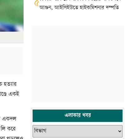
৫
আগুন, আইসিইউতে হাইকমিশনার দম্পতি
 হত্যার
াণ্ডে একই
এলাকার খবর
ারী একদল
ুলি করে