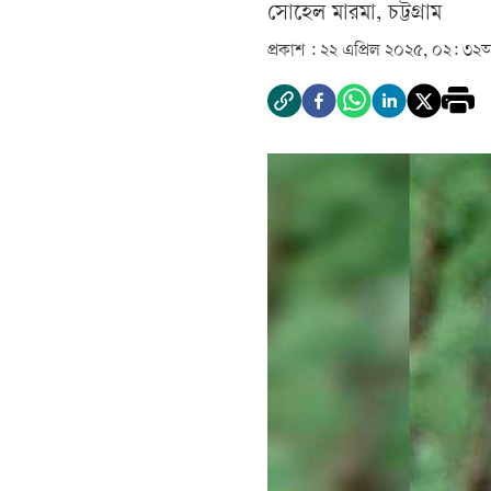
সোহেল মারমা, চট্টগ্রাম
প্রকাশ :
২২ এপ্রিল ২০২৫, ০২: ৩২
আ