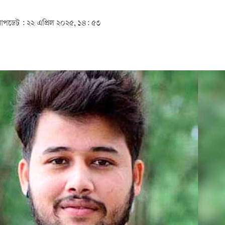
পডেট :
২২ এপ্রিল ২০২৫, ১৪: ৫৩