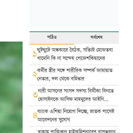
পঠিত
সর্বশেষ
ঘুটঘুটে অন্ধকারে বৈঠক, সত্যিই মোজতবা
১
খামেনি কি না সন্দেহ পেজেশকিয়ানের
কর্মীর স্ত্রীর সঙ্গে শারীরিক সম্পর্ক জামায়াত
২
নেতার, দল থেকে বহিষ্কার
নারী আসনের সংসদ সদস্য বিথীকা বিনতে
৩
হোসাইনকে আসিফ মাহমুদের আইনি
নোটিশ
ব্যাংক এশিয়া নিয়োগ দিচ্ছে, স্নাতক পাসেই
৪
আবেদনের সুযোগ
ঢাকায় পাকিস্তান হাইকমিশনারের বাসভবনে