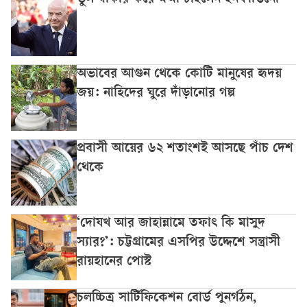
ভুল স্বীকার করে ক্ষমা চাইলেন ইনফান্তিনো
অভাবের আগুন থেকে কোটি মানুষের হৃদয়
জয়: নাহিদের ঘুরে দাঁড়ানোর গল্প
প্রবাসী আয়ের ৬২ শতাংশই আসছে পাঁচ দেশ
থেকে
‘দোযখ আর জাহান্নামে তফাৎ কি মাসুদ
স্যার?’: চট্টগ্রামের এসপির উদ্দেশে সন্ত্রাসী
রায়হানের পোস্ট
চলচ্চিত্র সার্টিফিকেশন বোর্ড পুনর্গঠন,