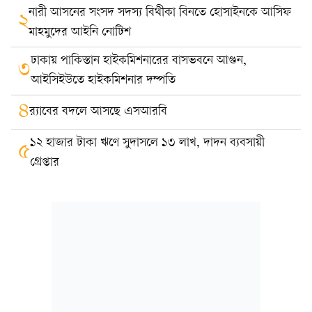
নারী আসনের সংসদ সদস্য বিথীকা বিনতে হোসাইনকে আসিফ
২
মাহমুদের আইনি নোটিশ
ঢাকায় পাকিস্তান হাইকমিশনারের বাসভবনে আগুন,
৩
আইসিইউতে হাইকমিশনার দম্পতি
৪
র‍্যাবের বদলে আসছে এসআরবি
১২ হাজার টাকা ঋণে সুদাসলে ১৩ লাখ, দাদন ব্যবসায়ী
৫
গ্রেপ্তার