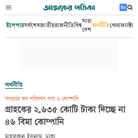
En
সারা
ইপেপার
সর্বশেষ
জাতীয়
রাজনীতি
বিশ্ব
অর্থনীতি
খেলা
ফ্যাক্টচ
দেশ
অর্থনীতি
সবচেয়ে কম পরিশোধ করা ৬ কোম্পানি
গ্রাহকের ২,৬৩৫ কোটি টাকা দিচ্ছে না
৪৬ বিমা কোম্পানি
মাহফুজুল ইসলাম, ঢাকা