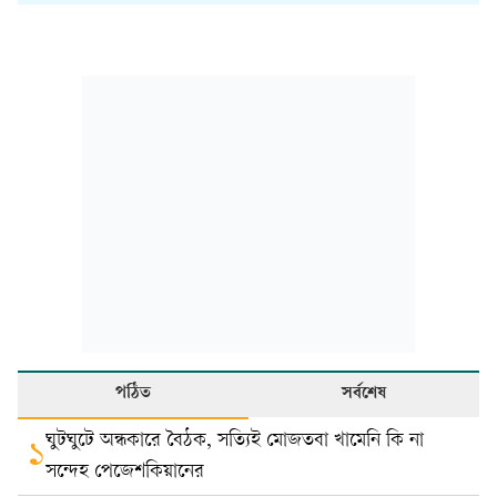
পঠিত
সর্বশেষ
ঘুটঘুটে অন্ধকারে বৈঠক, সত্যিই মোজতবা খামেনি কি না
১
সন্দেহ পেজেশকিয়ানের