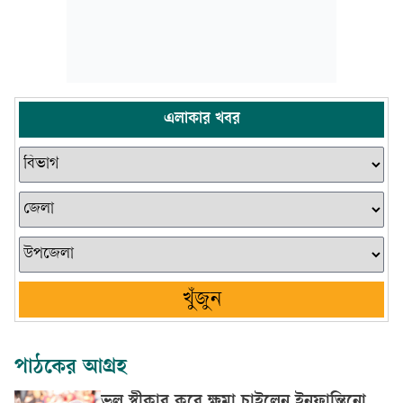
এলাকার খবর
খুঁজুন
পাঠকের আগ্রহ