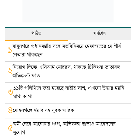
পঠিত
সর্বশেষ
বাবুনগরে প্রধানমন্ত্রীর সঙ্গে মতবিনিময়ে হেফাজতের যে শীর্ষ
১
নেতারা থাকছেন
নিয়োগ দিচ্ছে এসিআই মোটরস, থাকছে চিকিৎসা ভাতাসহ
২
প্রভিডেন্ট ফান্ড
১১টি পলিথিনে ভরা হয়েছে নারীর লাশ, এখনো উদ্ধার হয়নি
৩
মাথা ও পা
৪
মোহনগঞ্জে ইয়াবাসহ যুবক আটক
কর্মী নেবে আনোয়ার গ্রুপ, অভিজ্ঞতা ছাড়াও আবেদনের
৫
সুযোগ