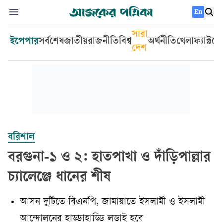
En
সারা
ইপেপার
সর্বশেষ
জাতীয়
রাজনীতি
বিশ্ব
অর্থনীতি
খেলা
ফ্যাক্টচ
দেশ
বরিশাল
বরগুনা-১ ও ২: হাতপাখা ও দাঁড়িপাল্লার
চ্যালেঞ্জে ধানের শীষ
আসন দুটিতে বিএনপি, জামায়াতে ইসলামী ও ইসলামী
আন্দোলনের হাড্ডাহাড্ডি লড়াই হবে