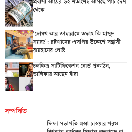
প্রবাসী আয়ের ৬২ শতাংশই আসছে পাঁচ দেশ
থেকে
‘দোযখ আর জাহান্নামে তফাৎ কি মাসুদ
স্যার?’: চট্টগ্রামের এসপির উদ্দেশে সন্ত্রাসী
রায়হানের পোস্ট
চলচ্চিত্র সার্টিফিকেশন বোর্ড পুনর্গঠন,
তালিকায় আছেন যাঁরা
সম্পর্কিত
ফিফা সভাপতি ক্ষমা চাওয়ার পরও