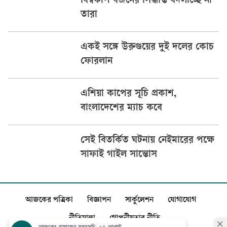
বিশ্বকাপ বর্জনের সিদ্ধান্ত বদলাচ্ছে না
তারা
একই সঙ্গে উরুগুয়ের দুই দলের কোচ
ফোরলান
এশিয়া কাপের সূচি প্রকাশ,
বাংলাদেশের ম্যাচ কবে
সেই বিতর্কিত ঘটনায় নেইমারের পক্ষে
সাফাই গাইল সান্তোস
আজকের পত্রিকা
বিজ্ঞাপন
সার্কুলেশন
যোগাযোগ
নীতিমালা
গোপনীয়তার নীতি
আজকের নামাজের সময়সূচি: ০৭ আগস্ট