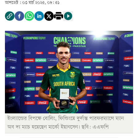
আপডেট :
০৩ মার্চ ২০২৫, ০৮: ৫১
ইংল্যান্ডের বিপক্ষে বোলিং, ফিল্ডিংয়ে দুর্দান্ত পারফরম্যান্সে ম্যান
অব দ্য ম্যাচ হয়েছেন মার্কো ইয়ানসেন। ছবি: এএফপি