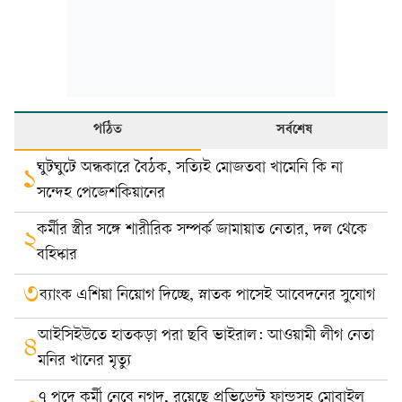
পঠিত
সর্বশেষ
ঘুটঘুটে অন্ধকারে বৈঠক, সত্যিই মোজতবা খামেনি কি না
১
সন্দেহ পেজেশকিয়ানের
কর্মীর স্ত্রীর সঙ্গে শারীরিক সম্পর্ক জামায়াত নেতার, দল থেকে
২
বহিষ্কার
৩
ব্যাংক এশিয়া নিয়োগ দিচ্ছে, স্নাতক পাসেই আবেদনের সুযোগ
আইসিইউতে হাতকড়া পরা ছবি ভাইরাল: আওয়ামী লীগ নেতা
৪
মনির খানের মৃত্যু
৭ পদে কর্মী নেবে নগদ, রয়েছে প্রভিডেন্ট ফান্ডসহ মোবাইল