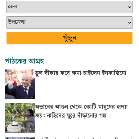
খুঁজুন
পাঠকের আগ্রহ
ভুল স্বীকার করে ক্ষমা চাইলেন ইনফান্তিনো
অভাবের আগুন থেকে কোটি মানুষের হৃদয়
জয়: নাহিদের ঘুরে দাঁড়ানোর গল্প